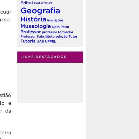
Edital
Edital 2021
Geografia
cutir
História
m ser
Inscrições
Museologia
Nota
Pesar
Professor
professor formador
Professor Subsitituto
seleção
Tutor
Tutoria
UAB
UFPEL
LINKS DESTACADOS
stião
nto e
ar da
corra