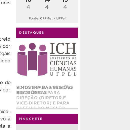
tores
4
4
4
Fonte: CPPMet / UFPel
DESTAQUES
creto
idor,
egais
ríodo
ho de
EDITAIS PARA VOTAÇÃO
idor,
ELETRÔNICA PARA
DIREÇÃO (DIRETOR E
VICE-DIRETOR) E PARA
CHEFIAS DO NÚCLEO
nico-
ADMINISTRATIVO (CHEFE
ivo à
E CHEFE ADJUNTO) DO
MANCHETE
INSTITUTO DE CIÊNCIAS
sta a
HUMANAS – ICH/UFPEL