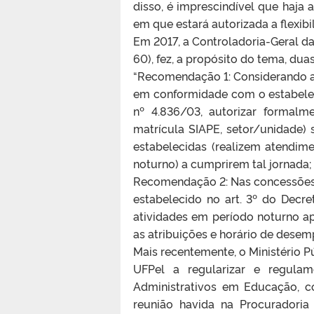
disso, é imprescindível que haja 
em que estará autorizada a flexibi
Em 2017, a Controladoria-Geral da 
60), fez, a propósito do tema, du
“
Recomendação 1
: Considerando 
em conformidade com o estabeleci
nº 4.836/03, autorizar formalm
matrícula SIAPE, setor/unidade)
estabelecidas (realizem atendi
noturno) a cumprirem tal jornada;
Recomendação 2
: Nas concessõe
estabelecido no art. 3º do Dec
atividades em período noturno apó
as atribuições e horário de desem
Mais recentemente, o Ministério P
UFPel a regularizar e regulam
Administrativos em Educação, 
reunião havida na Procuradoria