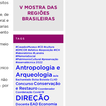
sitos
(QUADRIÊNIO 2026-2030)
V MOSTRA DAS
REGIÕES
e, de
BRASILEIRAS
ral e
arias
mento
TAGS
 meio
#CasadosMuseus
#CD
#cultura
#DMCOR
#efetivo
#exposição
#ICH
#laboratórios
#Laneira
#MemoriaSocial
#PatrimonioCultural
#preservação
#reservatécnica
2022
Antropologia e
cnico
Arqueologia
aula
r não
Bacharelado
Bolsa
Bolsista
CLHD
Conservação
Concurso
m por
e Restauro
Coordenador
Coordenação
Covid-19
DIREÇÃO
EAD
Economia
Docente