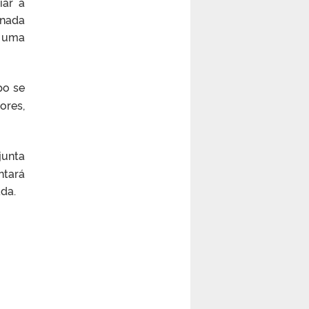
iar a
rnada
o uma
po se
ores,
junta
ntará
ada.