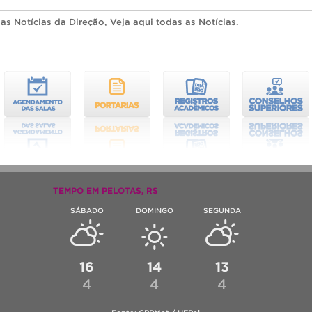
ias
Notícias da Direção
,
Veja aqui todas as Notícias
.
TEMPO EM PELOTAS, RS
SÁBADO
DOMINGO
SEGUNDA
16
14
13
4
4
4