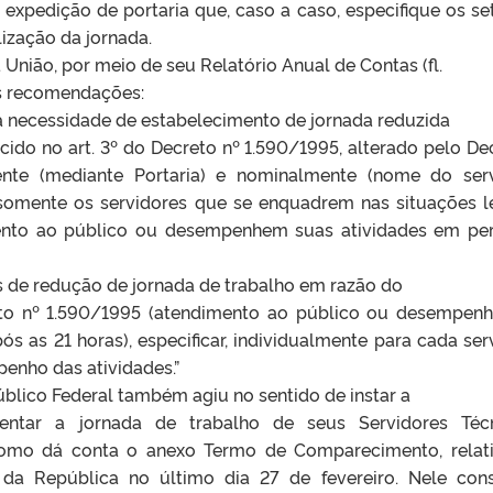
a expedição de portaria que, caso a caso, especifique os se
lização da jornada.
União, por meio de seu Relatório Anual de Contas (fl.
as recomendações:
a necessidade de estabelecimento de jornada reduzida
do no art. 3º do Decreto nº 1.590/1995, alterado pelo De
ente (mediante Portaria) e nominalmente (nome do serv
 somente os servidores que se enquadrem nas situações l
mento ao público ou desempenhem suas atividades em pe
s de redução de jornada de trabalho em razão do
reto nº 1.590/1995 (atendimento ao público ou desempen
s as 21 horas), especificar, individualmente para cada serv
penho das atividades.”
úblico Federal também agiu no sentido de instar a
entar a jornada de trabalho de seus Servidores Téc
como dá conta o anexo Termo de Comparecimento, relat
 da República no último dia 27 de fevereiro. Nele con