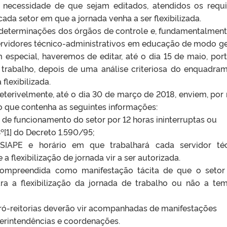
necessidade de que sejam editados, atendidos os requi
cada setor em que a jornada venha a ser flexibilizada.
s determinações dos órgãos de controle e, fundamentalment
servidores técnico-administrativos em educação de modo ge
especial, haveremos de editar, até o dia 15 de maio, port
trabalho, depois de uma análise criteriosa do enquadra
flexibilizada.
preterivelmente, até o dia 30 de março de 2018, enviem, por
o que contenha as seguintes informações
:
e de funcionamento do setor por 12 horas ininterruptas ou
3º
[1]
do Decreto 1.590/95;
SIAPE e horário em que trabalhará cada servidor té
 a flexibilização de jornada vir a ser autorizada.
compreendida como manifestação tácita de que o seto
ara a flexibilização da jornada de trabalho ou não a te
ró-reitorias deverão vir acompanhadas de manifestações
perintendências e coordenações.