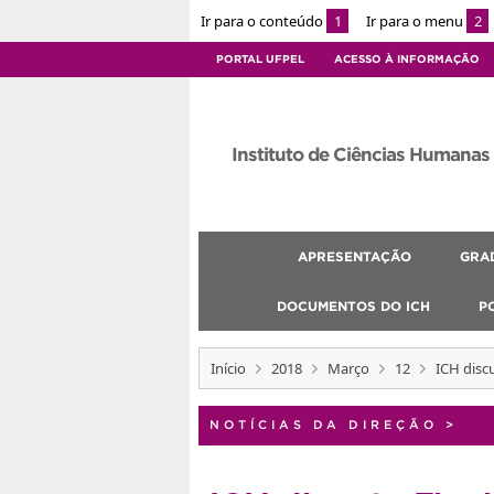
Ir para o conteúdo
1
Ir para o menu
2
PORTAL UFPEL
ACESSO À INFORMAÇÃO
Instituto de Ciências Humanas
APRESENTAÇÃO
GRA
DOCUMENTOS DO ICH
P
Início
2018
Março
12
ICH disc
NOTÍCIAS DA DIREÇÃO
>