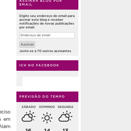
ASSINAR BLOG POR
EMAIL
Digite seu endereço de email para
assinar este blog e receber
notificações de novas publicações
por email.
Endereço
de
email
Assinar
Junte-se a 70 outros assinantes
ICH NO FACEBOOK
PREVISÃO DO TEMPO
SÁBADO
DOMINGO
SEGUNDA
eciso
ra em
 Além
16
14
13