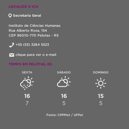
LOCALIZE O ICH
Secretaria Geral
Instituto de Ciências Humanas
Rua Alberto Rosa, 154
CEP 96010-770 Pelotas - RS
+55 (53) 3284 5523
clique para ver o e-mail
TEMPO EM PELOTAS, RS
SEXTA
SÁBADO
DOMINGO
16
16
15
7
5
5
Fonte: CPPMet / UFPel