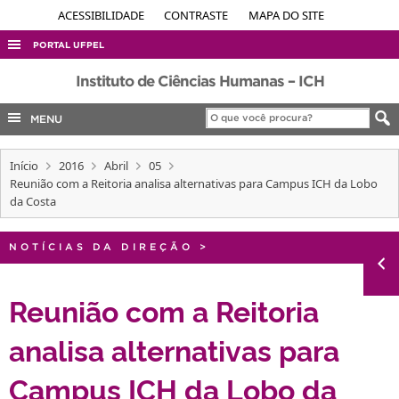
ACESSIBILIDADE
CONTRASTE
MAPA DO SITE
PORTAL UFPEL
ACESSO À INFORMAÇÃO
Instituto de Ciências Humanas – ICH
AUDITORIA
MENU
COBALTO
Início
2016
Abril
05
CONCURSOS
Reunião com a Reitoria analisa alternativas para Campus ICH da Lobo
EDITAIS
da Costa
INTERNACIONAL
NOTÍCIAS DA DIREÇÃO
>
OUVIDORIA
PORTARIAS
Reunião com a Reitoria
TELEFONES
analisa alternativas para
Campus ICH da Lobo da