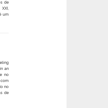
os de
 XXI,
 é um
eling
in an
te no
a com
do no
as de