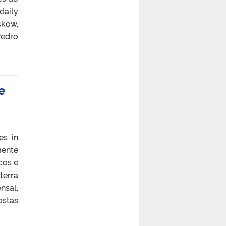
daily
skow,
Pedro
e
es in
mente
cos e
terra
nsal,
ostas