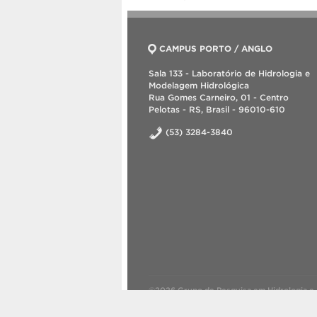
CAMPUS PORTO / ANGLO
Sala 133 - Laboratório de Hidrologia e
Modelagem Hidrológica
Rua Gomes Carneiro, 01 - Centro
Pelotas - RS, Brasil - 96010-610
(53) 3284-3840
©2026 Grupo de Pesquisa em Hidrologia e 
Criado com
WordPress
.
Tema desenvolvid