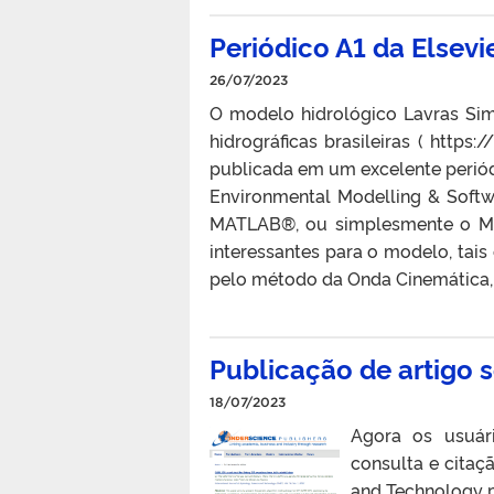
Periódico A1 da Elsev
26/07/2023
O modelo hidrológico Lavras Sim
hidrográficas brasileiras ( http
publicada em um excelente periód
Environmental Modelling & Softw
MATLAB®️, ou simplesmente o M-
interessantes para o modelo, ta
pelo método da Onda Cinemática,
Publicação de artigo 
18/07/2023
Agora os usuári
consulta e citaç
and Technology p