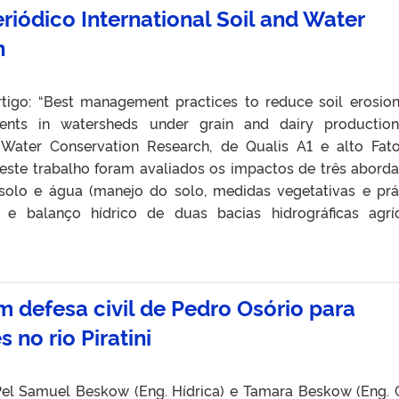
riódico International Soil and Water
h
tigo: “Best management practices to reduce soil erosio
nts in watersheds under grain and dairy production
d Water Conservation Research, de Qualis A1 e alto Fat
 Neste trabalho foram avaliados os impactos de três abord
olo e água (manejo do solo, medidas vegetativas e prá
 e balanço hídrico de duas bacias hidrográficas agrí
m defesa civil de Pedro Osório para
 no rio Piratini
el Samuel Beskow (Eng. Hídrica) e Tamara Beskow (Eng. Ci