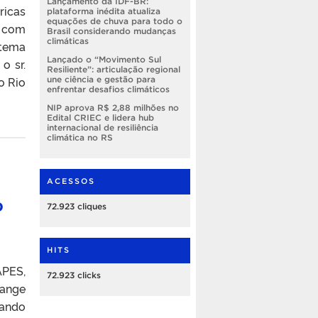
Lançamento da IDF-BR:
ricas
plataforma inédita atualiza
equações de chuva para todo o
r com
Brasil considerando mudanças
climáticas
stema
Lançado o “Movimento Sul
o sr.
Resiliente”: articulação regional
o Rio
une ciência e gestão para
enfrentar desafios climáticos
NIP aprova R$ 2,88 milhões no
Edital CRIEC e lidera hub
internacional de resiliência
climática no RS
ACESSOS
o
72.923 cliques
HITS
APES,
72.923 clicks
hange
cando