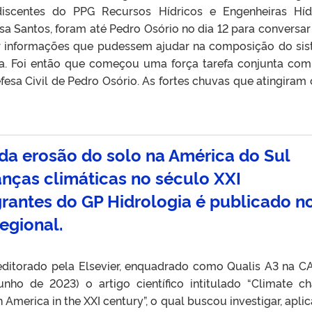
iscentes do PPG Recursos Hídricos e Engenheiras Híd
ssa Santos, foram até Pedro Osório no dia 12 para conversa
ar informações que pudessem ajudar na composição do si
ca. Foi então que começou uma força tarefa conjunta com 
esa Civil de Pedro Osório. As fortes chuvas que atingiram 
 da erosão do solo na América do Sul
nças climáticas no século XXI
grantes do GP Hidrologia é publicado n
egional.
ditorado pela Elsevier, enquadrado como Qualis A3 na C
unho de 2023) o artigo científico intitulado “Climate c
h America in the XXI century”, o qual buscou investigar, apli