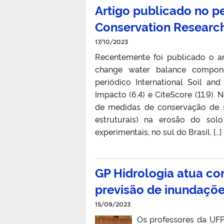
Artigo publicado no pe
Conservation Researc
17/10/2023
Recentemente foi publicado o ar
change water balance compone
periódico International Soil an
Impacto (6.4) e CiteScore (11.9).
de medidas de conservação de s
estruturais) na erosão do solo
experimentais, no sul do Brasil. […]
GP Hidrologia atua co
previsão de inundações
15/09/2023
Os professores da UFP