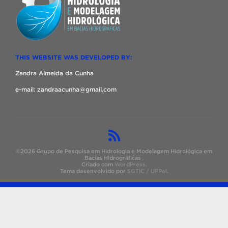
THIS WEBSITE WAS DEVELOPED BY:
Zandra Almeida da Cunha
e-mail: zandraacunha@gmail.com
©2026 Grupo de Pesquisa em Hidrologia e Modelagem Hidrológica em
Bacias Hidrográficas .
Criado com
WordPress
.
Tema desenvolvido por
SGTIC / UFPel
.