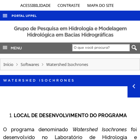
ACESSIBILIDADE
CONTRASTE
MAPA DO SITE
PORTAL UFPEL
ACESSO À INFORMAÇÃO
Grupo de Pesquisa em Hidrologia e Modelagem
Hidrológica em Bacias Hidrográficas
AUDITORIA
MENU
COBALTO
CONCURSOS
Início
Softwares
Watershed Isochrones
EDITAIS
INTERNACIONAL
WATERSHED ISOCHRONES
OUVIDORIA
PORTARIAS
TELEFONES
1.
LOCAL DE DESENVOLVIMENTO DO PROGRAMA
O programa denominado
Watershed Isochrones
foi
desenvolvido no Laboratório de Hidrologia e