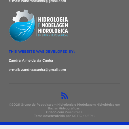
e-mail: zandraacunha@gmail.com
THIS WEBSITE WAS DEVELOPED BY:
Zandra Almeida da Cunha
e-mail: zandraacunha@gmail.com
©2026 Grupo de Pesquisa em Hidrologia e Modelagem Hidrológica em
Bacias Hidrográficas .
Criado com
WordPress
.
Tema desenvolvido por
SGTIC / UFPel
.