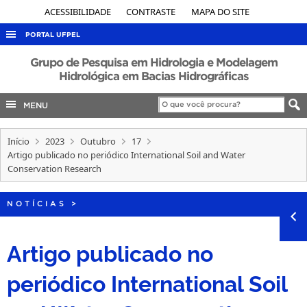
ACESSIBILIDADE
CONTRASTE
MAPA DO SITE
PORTAL UFPEL
ACESSO À INFORMAÇÃO
Grupo de Pesquisa em Hidrologia e Modelagem
Hidrológica em Bacias Hidrográficas
AUDITORIA
MENU
COBALTO
CONCURSOS
Início
2023
Outubro
17
EDITAIS
Artigo publicado no periódico International Soil and Water
Conservation Research
INTERNACIONAL
OUVIDORIA
NOTÍCIAS
>
PORTARIAS
Artigo publicado no
TELEFONES
periódico International Soil