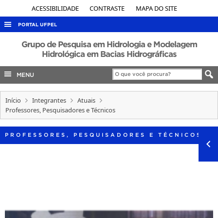
ACESSIBILIDADE
CONTRASTE
MAPA DO SITE
PORTAL UFPEL
ACESSO À INFORMAÇÃO
Grupo de Pesquisa em Hidrologia e Modelagem
Hidrológica em Bacias Hidrográficas
AUDITORIA
MENU
COBALTO
CONCURSOS
Início
Integrantes
Atuais
EDITAIS
Professores, Pesquisadores e Técnicos
INTERNACIONAL
PROFESSORES, PESQUISADORES E TÉCNICOS
OUVIDORIA
PORTARIAS
TELEFONES