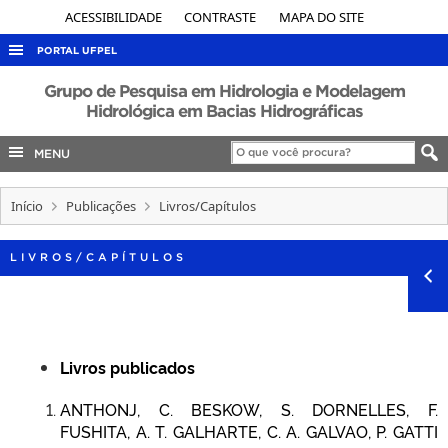
ACESSIBILIDADE
CONTRASTE
MAPA DO SITE
PORTAL UFPEL
ACESSO À INFORMAÇÃO
Grupo de Pesquisa em Hidrologia e Modelagem
Hidrológica em Bacias Hidrográficas
AUDITORIA
MENU
COBALTO
CONCURSOS
Início
Publicações
Livros/Capítulos
EDITAIS
INTERNACIONAL
LIVROS/CAPÍTULOS
OUVIDORIA
PORTARIAS
TELEFONES
Livros publicados
ANTHONJ, C. BESKOW, S. DORNELLES, F.
FUSHITA, A. T. GALHARTE, C. A. GALVAO, P. GATTI