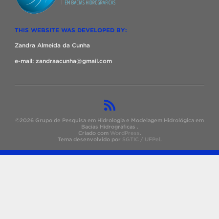
THIS WEBSITE WAS DEVELOPED BY:
Zandra Almeida da Cunha
e-mail: zandraacunha@gmail.com
©2026 Grupo de Pesquisa em Hidrologia e Modelagem Hidrológica em
Bacias Hidrográficas .
Criado com
WordPress
.
Tema desenvolvido por
SGTIC / UFPel
.