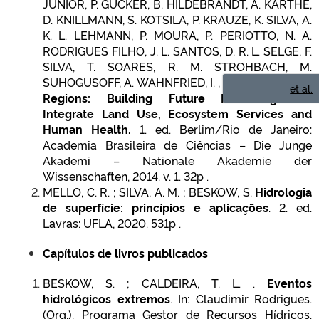
JUNIOR, P. GUCKER, B. HILDEBRANDT, A. KARTHE,
D. KNILLMANN, S. KOTSILA, P. KRAUZE, K. SILVA, A.
K. L. LEHMANN, P. MOURA, P. PERIOTTO, N. A.
RODRIGUES FILHO, J. L. SANTOS, D. R. L. SELGE, F.
SILVA, T. SOARES, R. M. STROHBACH, M.
SUHOGUSOFF, A. WAHNFRIED, I. ,
;
Water in Urban
et al.
Regions: Building Future Knowledge to
Integrate Land Use, Ecosystem Services and
Human Health.
1. ed. Berlim/Rio de Janeiro:
Academia Brasileira de Ciências – Die Junge
Akademi – Nationale Akademie der
Wissenschaften, 2014. v. 1. 32p .
MELLO, C. R. ; SILVA, A. M. ; BESKOW, S.
Hidrologia
de superfície: princípios e aplicações
. 2. ed.
Lavras: UFLA, 2020. 531p .
Capítulos de livros publicados
BESKOW, S. ; CALDEIRA, T. L. .
Eventos
hidrológicos extremos
. In: Claudimir Rodrigues.
(Org.). Programa Gestor de Recursos Hídricos.