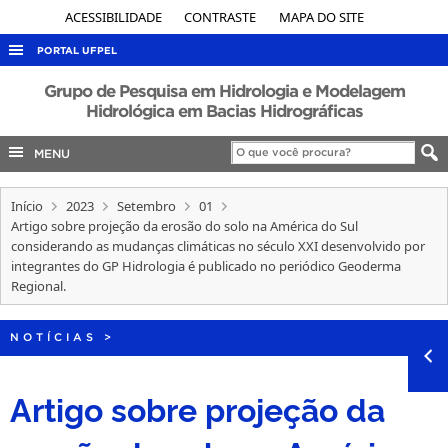
ACESSIBILIDADE
CONTRASTE
MAPA DO SITE
PORTAL UFPEL
ACESSO À INFORMAÇÃO
Grupo de Pesquisa em Hidrologia e Modelagem
Hidrológica em Bacias Hidrográficas
AUDITORIA
MENU
COBALTO
CONCURSOS
Início
2023
Setembro
01
EDITAIS
Artigo sobre projeção da erosão do solo na América do Sul
considerando as mudanças climáticas no século XXI desenvolvido por
INTERNACIONAL
integrantes do GP Hidrologia é publicado no periódico Geoderma
Regional.
OUVIDORIA
PORTARIAS
NOTÍCIAS
>
TELEFONES
Artigo sobre projeção da