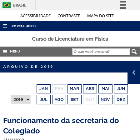
BRASIL
Simplifique!
ACESSIBILIDADE
CONTRASTE
MAPA DO SITE
Comunica BR
PORTAL UFPEL
Participe
ACESSO À INFORMAÇÃO
Curso de Licenciatura em Física
Acesso à informação
AUDITORIA
MENU
Legislação
COBALTO
Canais
ARQUIVO DE 2019
CONCURSOS
EDITAIS
JAN
FEV
MAR
ABR
MAI
JUN
INTERNACIONAL
JUL
AGO
SET
OUT
NOV
DEZ
OUVIDORIA
PORTARIAS
Funcionamento da secretaria do
TELEFONES
Colegiado
23/12/2019