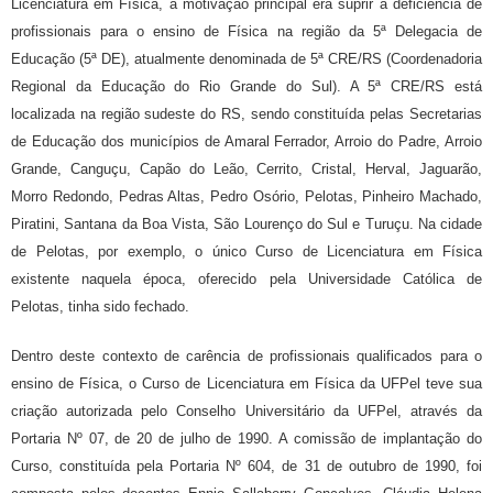
Licenciatura em Física, a motivação principal era suprir a deficiência de
profissionais para o ensino de Física na região da 5ª Delegacia de
Educação (5ª DE), atualmente denominada de 5ª CRE/RS (Coordenadoria
Regional da Educação do Rio Grande do Sul). A 5ª CRE/RS está
localizada na região sudeste do RS, sendo constituída pelas Secretarias
de Educação dos municípios de Amaral Ferrador, Arroio do Padre, Arroio
Grande, Canguçu, Capão do Leão, Cerrito, Cristal, Herval, Jaguarão,
Morro Redondo, Pedras Altas, Pedro Osório, Pelotas, Pinheiro Machado,
Piratini, Santana da Boa Vista, São Lourenço do Sul e Turuçu. Na cidade
de Pelotas, por exemplo, o único Curso de Licenciatura em Física
existente naquela época, oferecido pela Universidade Católica de
Pelotas, tinha sido fechado.
Dentro deste contexto de carência de profissionais qualificados para o
ensino de Física, o Curso de Licenciatura em Física da UFPel teve sua
criação autorizada pelo Conselho Universitário da UFPel, através da
Portaria Nº 07, de 20 de julho de 1990. A comissão de implantação do
Curso, constituída pela Portaria Nº 604, de 31 de outubro de 1990, foi