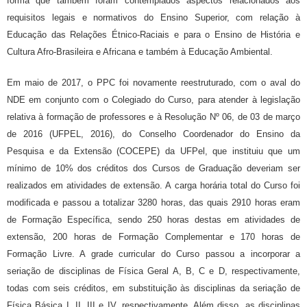
forma que também foram contemplados aspectos relacionados aos
requisitos legais e normativos do Ensino Superior, com relação à
Educação das Relações Étnico-Raciais e para o Ensino de História e
Cultura Afro-Brasileira e Africana e também à Educação Ambiental.
Em maio de 2017, o PPC foi novamente reestruturado, com o aval do
NDE em conjunto com o Colegiado do Curso, para atender à legislação
relativa à formação de professores e à Resolução Nº 06, de 03 de março
de 2016 (UFPEL, 2016), do Conselho Coordenador do Ensino da
Pesquisa e da Extensão (COCEPE) da UFPel, que instituiu que um
m
ínimo de 10% dos créditos do
s
Curso
s de Graduação
deveriam ser
realizados em atividades de extensão.
A carga horária total do Curso foi
modificada e passou a totalizar 3280 horas, das quais 2910 horas eram
de Formação Específica, sendo 250 horas destas em atividades de
extens
ão,
200 horas de Formação Complementar e 170 horas de
Formação Livre. A grade curricular do Curso passou a incorporar a
seriação de disciplinas de Física Geral A, B, C e D, respectivamente,
todas com seis créditos, em substituição às disciplinas da seriação de
Física Básica I, II, III e IV, respectivamente. Além disso, as disciplinas