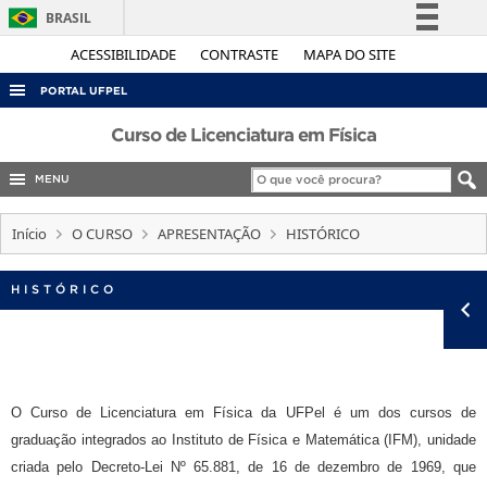
BRASIL
Simplifique!
ACESSIBILIDADE
CONTRASTE
MAPA DO SITE
Comunica BR
PORTAL UFPEL
Participe
ACESSO À INFORMAÇÃO
Curso de Licenciatura em Física
Acesso à informação
AUDITORIA
MENU
Legislação
COBALTO
Canais
Início
O CURSO
APRESENTAÇÃO
HISTÓRICO
CONCURSOS
EDITAIS
HISTÓRICO
INTERNACIONAL
OUVIDORIA
PORTARIAS
O Curso de Licenciatura em Física da UFPel é um dos cursos de
TELEFONES
graduação integrados ao Instituto de Física e Matemática (IFM), unidade
criada pelo Decreto-Lei Nº 65.881, de 16 de dezembro de 1969, que