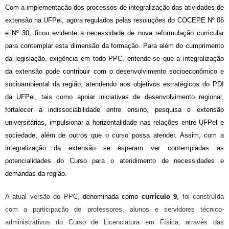
Com a implementação dos processos de integralização
das atividades
d
e
e
xtensão na UFPel,
agora
regulados pelas resoluções do COCEPE
N
º
06
e
N
º
30
, ficou evidente a necessidade de nova reformulação curricular
para contemplar esta dimensão da formação. Para além do cumprimento
da legislação, exigência em todo PPC, entende-se que a
integralização
da
e
xtensão pode contribuir com o desenvolvimento socioeconômico
e
socioambiental da região, atendendo
aos objetivos estrat
égicos do
PDI
da
UFPel,
tais como a
poiar iniciativas
de desenvolvimento
regional,
fortalecer a indissociabilidade entre
ensino,
pesquisa e
extens
ão
universit
árias, impulsionar a horizontalidade nas relações entre UFPel e
sociedade
, além de outros que o curso possa atender. Assim, com a
integralização da
e
xtensão
se esperam ver contempladas as
potencialidades do Curso para o atendimento de necessidades e
demandas da região.
A atual versão do PPC,
denominada
como
currículo 9
,
foi construída
com a participação de professores, alunos e servidores técnico-
administrativos do Curso de Licenciatura em Física, através das