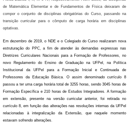
de Matemática Elementar e de Fundamentos de Física deixaram de
compor o conjunto de disciplinas obrigatórias do Curso, passando na
transição curricular para o cômputo de carga horária em disciplinas
optativas.
Em dezembro de 2019, o NDE e o Colegiado do Curso realizaram nova
estruturação do P
PC
, a fim de atender às demandas expressas nas
Diretrizes Curriculares Nacionais para a Formação de Professores
, no
novo Regulamento do Ensino de Graduação na UFPel
, na Política
Institucional da UFPel para a Formação Inicial e Continuada de
Professores da Educação Básica
. O assim denominado currículo 8
passou a ter uma carga horária total de 32
5
5 horas, sendo
3045
horas de
Fo
r
mação Específica e 210 horas de Estudos Integradores.
A formaç
ão
em extensão,
presente na versão curricular anterior,
foi retirada
no
currículo 8,
em função das alterações nas resoluções internas da UFPel
relacionadas à integralização da
E
xtensão,
que naquele momento
estavam sofrendo alterações
.