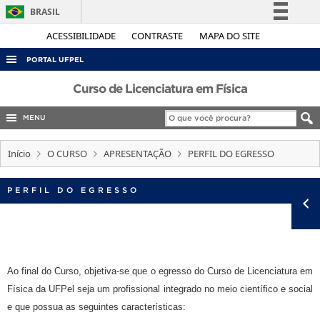
BRASIL
Simplifique!
ACESSIBILIDADE
CONTRASTE
MAPA DO SITE
Comunica BR
PORTAL UFPEL
Participe
ACESSO À INFORMAÇÃO
Curso de Licenciatura em Física
Acesso à informação
AUDITORIA
MENU
Legislação
COBALTO
Canais
Início
O CURSO
APRESENTAÇÃO
PERFIL DO EGRESSO
CONCURSOS
EDITAIS
PERFIL DO EGRESSO
INTERNACIONAL
OUVIDORIA
PORTARIAS
Ao final do Curso, objetiva-se que o egresso do Curso de Licenciatura em
TELEFONES
Física da UFPel seja um profissional integrado no meio científico e social
e que possua as seguintes características: