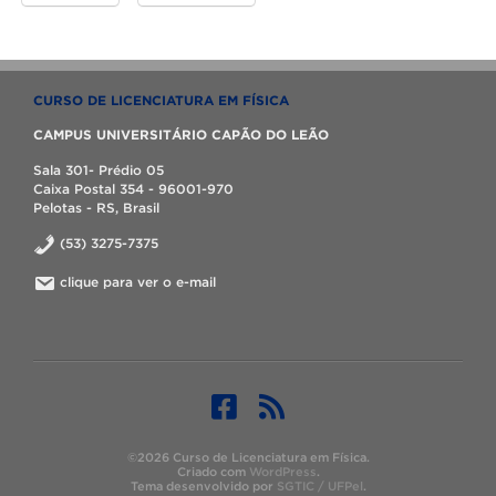
CURSO DE LICENCIATURA EM FÍSICA
CAMPUS UNIVERSITÁRIO CAPÃO DO LEÃO
Sala 301- Prédio 05
Caixa Postal 354 - 96001-970
Pelotas - RS, Brasil
(53) 3275-7375
clique para ver o e-mail
©2026 Curso de Licenciatura em Física.
Criado com
WordPress
.
Tema desenvolvido por
SGTIC / UFPel
.