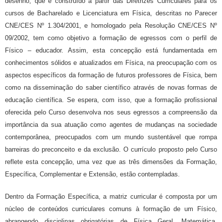
desenho, que é construído a partir das Diretrizes Curriculares para os
cursos de Bacharelado e Licenciatura em Física, descritas no Parecer
CNE/CES Nº 1.304/2001, e homologado pela Resolução CNE/CES Nº
09/2002, tem como objetivo a formação de egressos com o perfil de
Físico – educador. Assim, esta concepção está fundamentada em
conhecimentos sólidos e atualizados em Física, na preocupação com os
aspectos específicos da formação de futuros professores de Física, bem
como na disseminação do saber científico através de novas formas de
educação científica. Se espera, com isso, que a formação profissional
oferecida pelo Curso desenvolva nos seus egressos a compreensão da
importância da sua atuação como agentes de mudanças na sociedade
contemporânea, preocupados com um mundo sustentável que rompa
barreiras do preconceito e da exclusão. O currículo proposto pelo Curso
reflete esta concepção, uma vez que as três dimensões da Formação,
Específica, Complementar e Extensão, estão contempladas.
Dentro da Formação Específica, a matriz curricular é composta por um
núcleo de conteúdos curriculares comuns à formação de um Físico,
abrangendo disciplinas obrigatórias de Física Geral, Matemática,