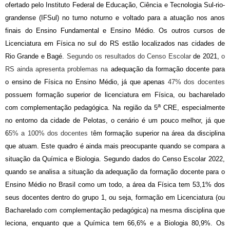
ofertado pelo Instituto Federal de Educação, Ciência e Tecnologia Sul-rio-
grandense (IFSul)
no turno noturno e voltado para a atuação nos anos
finais do Ensino Fundamental e Ensino Médio. Os outros cursos de
Licenciatura em Física no sul do RS estão localizados nas cidades de
Rio Grande e Bagé.
Segundo os resultados do Censo Escolar
de 2021
,
o
RS ainda apresenta problemas na
adequação da formação docente para
o ensino de Física no Ensino Médio, já que apenas
47% dos docentes
possuem formação superior de licenciatura em Física, ou bacharelado
a
com complementação pedagógica. Na região da 5
CRE, especialmente
no entorno da cidade de Pelotas, o cenário é um pouco melhor, já que
6
5% a 100% dos docentes t
êm formação superior na área da disciplina
que atuam.
Este quadro é ainda mais preocupante quando se compara a
situação da Química e Biologia. Segundo dados do Censo Escolar 2022
,
quando se analisa a situação da adequação da formação docente para o
Ensino Médio no Brasil como um todo, a área da Física tem 53,1% dos
seus docentes dentro do grupo 1, ou seja, formação em Licenciatura (ou
Bacharelado com complementação pedagógica) na mesma disciplina que
leciona, enquanto que a Química tem 66,6% e a Biologia 80,9%. Os