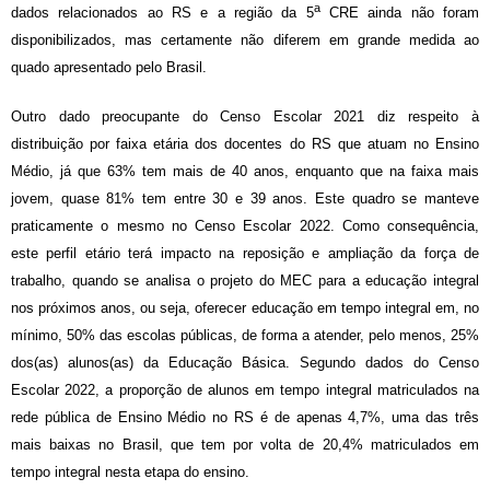
a
dados relacionados ao RS e a região da 5
CRE ainda não foram
disponibilizados, mas certamente não diferem em grande medida ao
quado apresentado pelo Brasil.
Outro dado preocupante do Censo Escolar 2021
diz respeito à
distribuição por faixa etária dos docentes do RS que atuam no Ensino
Médio, já que 63% tem mais de 40 anos, enquanto que na faixa mais
jovem, quase 81% tem entre 30 e 39 anos.
Este quadro se manteve
praticamente o mesmo no Censo Escolar 2022
. Como consequência,
e
ste perfil etário terá impacto na reposição e ampliação da força de
trabalho, quando se analisa o projeto do MEC para a educação integral
nos próximos anos,
ou seja, o
ferecer educação em tempo integral em, no
mínimo, 50% das escolas públicas, de forma a atender, pelo menos, 25%
dos(as) alunos(as) da Educação Básica. Segundo dados do Censo
Escolar 2022
,
a proporção de alunos em tempo integral matriculados na
rede pública de Ensino Médio no RS é de apenas 4,7%, uma das
três
mais baixas no Brasil,
que tem por volta de 20,4% matriculados em
tempo integral nesta etapa do ensino.