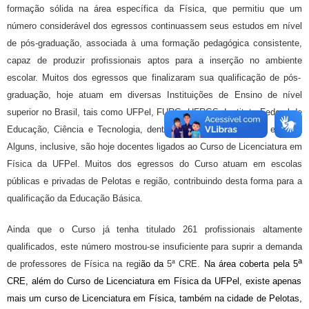
formação sólida na área específica da Física, que permitiu que um
número considerável dos egressos continuassem seus estudos em nível
de
p
ós-
g
raduação,
associada à uma formação pedagógica consistente,
capaz de produzir profissionais aptos para a inserção no
ambiente
escolar.
Muitos dos egressos que finalizaram sua qualificação de
p
ós-
g
raduação, hoje atuam em diversas Instituições de Ensino de nível
superior no Brasil, tais como UFPel, FURG, UFRGS, Instituto Federal de
Educação, Ciência e Tecnologia, dentre outras, bem como no exterior.
Alguns, inclusive, são hoje docentes ligados ao Curso de Licenciatura em
Física da UFPel.
Muitos
dos
egressos do Curso atuam em escolas
públicas e privadas de Pelotas e região,
contribuindo desta forma para a
qualificação da
E
ducação
B
ásica.
Ainda
que o Curso já tenha titulado 261 profissionais altamente
qualificados
,
este número mostrou-se insuficiente para suprir a demanda
a
de
professores de Física
na regi
ão da
5ª CRE.
Na
área coberta pela
5
CRE, além do C
urso de Licenciatura em Física da UFPel
, existe apenas
mais um curso de Licenciatura em Física, também na cidade de Pelotas,