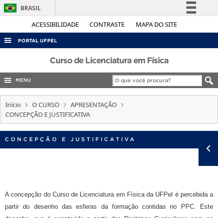
BRASIL
Simplifique!
ACESSIBILIDADE
CONTRASTE
MAPA DO SITE
Comunica BR
PORTAL UFPEL
Participe
ACESSO À INFORMAÇÃO
Curso de Licenciatura em Física
Acesso à informação
AUDITORIA
MENU
Legislação
COBALTO
Canais
Início
O CURSO
APRESENTAÇÃO
CONCURSOS
CONCEPÇÃO E JUSTIFICATIVA
EDITAIS
CONCEPÇÃO E JUSTIFICATIVA
INTERNACIONAL
OUVIDORIA
PORTARIAS
TELEFONES
A concepção do Curso de Licenciatura em Física da UFPel é percebida a
partir do desenho das esferas da formação contidas no PPC. Este