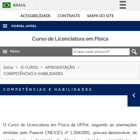
BRASIL
Simplifique!
ACESSIBILIDADE
CONTRASTE
MAPA DO SITE
Comunica BR
PORTAL UFPEL
Participe
ACESSO À INFORMAÇÃO
Curso de Licenciatura em Física
Acesso à informação
AUDITORIA
MENU
Legislação
COBALTO
Canais
Início
O CURSO
APRESENTAÇÃO
CONCURSOS
COMPETÊNCIAS E HABILIDADES
EDITAIS
COMPETÊNCIAS E HABILIDADES
INTERNACIONAL
OUVIDORIA
PORTARIAS
TELEFONES
O Curso de Licenciatura em Física da UFPel, seguindo as orientações
emitidas pelo Parecer CNE/CES nº 1.304/2001, procura desenvolver, de