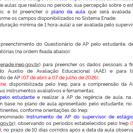
e aulas que realizou no período, sua percepção sobre o es
ais; e b) preencher o
plano da aula
que será avaliada
forme os campos disponibilizados no Sistema Enade;
duração mínima de 1 hora-aula) a ser avaliada pelo supervi
 preenchimento do Questionário de AP pelo estudante, d
atórias (na ordem fixada abaixo):
(
enade.inep.gov.br
) para preencher os dados pessoais a f
do Auxílio de Avaliação Educacional (AAE) e para 
nto de AP
(07 de abril a 07 de julho de 2026)
;
ine
, disponibilizada pelo Inep, para a compreensão da 
us instrumentos avaliativos e ferramentas;
 pelo estudante
e realizar a AP de regência de aula, na
m base no plano de aula apresentado pelo estudante, no
tinentes, conforme orientações do Inep;
denominado
Instrumento de AP
do supervisor de estági
.gov.br
), observando os períodos estabelecidos pelo Inep
(
)
, no prazo de 10 dias corridos após a data da aula observ