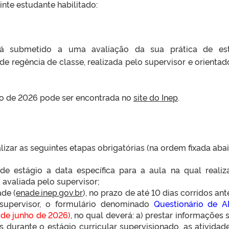
inte estudante habilitado:
á submetido a uma avaliação da sua prática de est
de regência de classe, realizada pelo supervisor e orientad
ção de 2026 pode ser encontrada no
site do Inep
.
lizar as seguintes etapas obrigatórias (na ordem fixada abai
de estágio a data específica para a aula na qual realiz
 avaliada pelo supervisor;
de (
enade.inep.gov.br
), no prazo de até 10 dias corridos ant
 supervisor, o formulário denominado
Questionário de 
6 de junho de 2026)
, no qual deverá: a) prestar informações 
s durante o estágio curricular supervisionado, as atividad