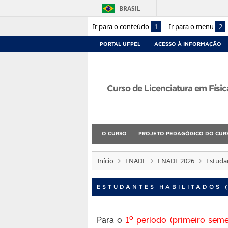
BRASIL
Ir para o conteúdo
1
Ir para o menu
2
PORTAL UFPEL
ACESSO À INFORMAÇÃO
Curso de Licenciatura em Físic
O CURSO
PROJETO PEDAGÓGICO DO CUR
Início
ENADE
ENADE 2026
Estudan
ESTUDANTES HABILITADOS 
o
Para o
1
período (primeiro seme