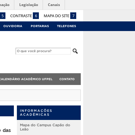
mação
Legislação
Canais
5
CONTRASTE
6
MAPA DO SITE
7
OUVIDORIA
PORTARIAS
TELEFONES
CALENDÁRIO ACADÊMICO UFPEL
CONTATO
INFORMAÇÕES
ACADÊMICAS
Mapa do Campus Capão do
 das
Leão