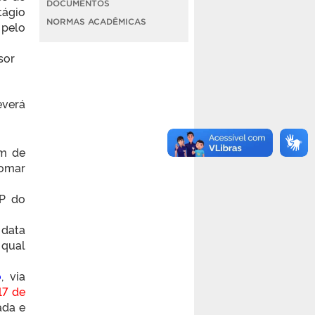
DOCUMENTOS
tágio
NORMAS ACADÊMICAS
 pelo
sor
everá
im de
tomar
AP do
 data
 qual
o
, via
17 de
ada e