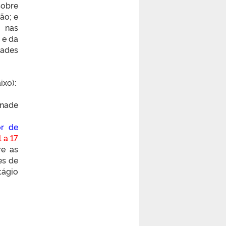
sobre
ão; e
e nas
 e da
ades
ixo):
Enade
or de
l a 17
re as
es de
tágio