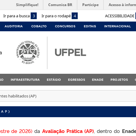
Simplifique!
Comunica BR
Participe
Acesso à infor
Ir para a busca
3
Ir para o rodapé
4
ACESSIBILIDADE
AUDITORIA
COBALTO
CONCURSOS
EDITAIS
INTERNACIONAL
a
SO
INFRAESTRUTURA
ESTÁGIO
EGRESSOS
ENADE
PROJETOS
tes habilitados (AP)
(AP)
stre de 2026)
da
Avaliação Prática (AP)
, dentro do
Enade