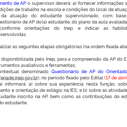
umento de AP
o supervisor deverá: a) fornecer informações 
ições de trabalho na escola e condições do local de atuaç
o da atuação do estudante supervisionado, com bas
stionário de AP do(a) estudante, do plano da aula avaliada
conforme orientações do Inep, e indicar as habilid
senvolvidas.
lizar as seguintes etapas obrigatórias (na ordem fixada aba
, disponibilizada pelo Inep, para a compreensão da AP do 
trumentos avaliativos e ferramentas;
contextual denominado
Questionário de AP do Orientad
(
enade.inep.gov.br
), no período fixado pelo Edital
(17 de abri
al informará: a) sobre sua experiência nesta função, sob
o e orientação de estágio na IES; e b) sobre as atividad
studante inscrito na AP, bem como as contribuições do es
do estudante.