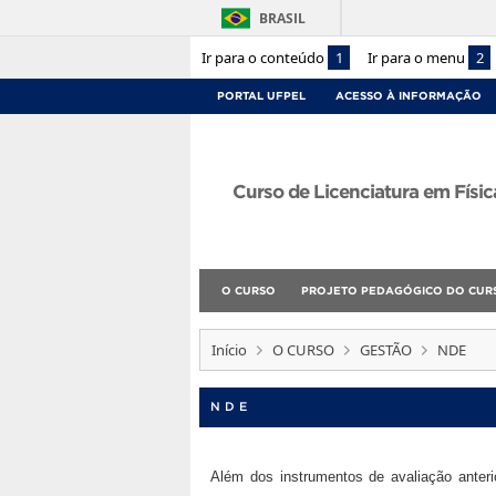
BRASIL
Ir para o conteúdo
1
Ir para o menu
2
PORTAL UFPEL
ACESSO À INFORMAÇÃO
Curso de Licenciatura em Físic
O CURSO
PROJETO PEDAGÓGICO DO CUR
Início
O CURSO
GESTÃO
NDE
NDE
Além dos instrumentos de avaliação anter