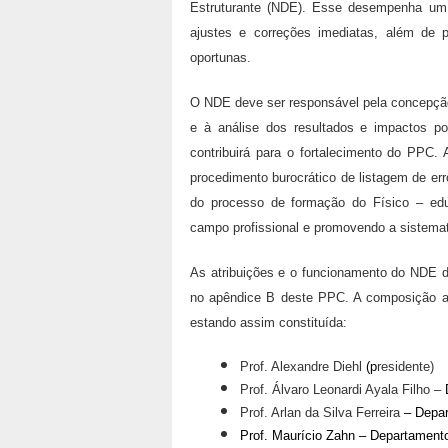
Estruturante (NDE). Esse desempenha um 
ajustes e correções imediatas, além de
oportunas.
O NDE deve ser responsável pela concepçã
e à análise dos resultados e impactos por
contribuirá para o fortalecimento do PPC.
procedimento burocrático de listagem de er
do processo de formação do Físico – edu
campo profissional e promovendo a sistema
As atribuições e o funcionamento do NDE do
no apêndice B deste PPC. A composição a
estando assim constituída:
Prof. Alexandre Diehl
(p
residente)
Prof. Álvaro Leonardi Ayala Filho –
Prof. Arlan da Silva Ferreira
–
Depar
Prof. Maurício Zahn
– Departamento