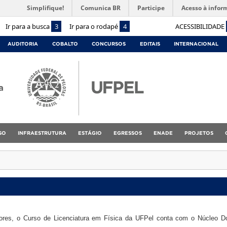
Simplifique!
Comunica BR
Participe
Acesso à infor
Ir para a busca
3
Ir para o rodapé
4
ACESSIBILIDADE
AUDITORIA
COBALTO
CONCURSOS
EDITAIS
INTERNACIONAL
a
SO
INFRAESTRUTURA
ESTÁGIO
EGRESSOS
ENADE
PROJETOS
iores, o Curso de Licenciatura em Física da UFPel conta com o Núcleo D