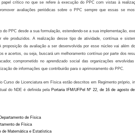
papel crítico no que se refere à execução do PPC com vistas à realiza
 promover avaliações periódicas sobre o PPC sempre que essas se mos
o do PPC desde a sua formulação, estendendo-se a sua implementação, ex
 ele produzidos. A realização desse tipo de atividade, contínua e sistem
 A proposição da avaliação a ser desenvolvida por esse núcleo vai além d
ros e acertos, ou seja, buscará um melhoramento contínuo por parte dos resu
cador, comprometido no aprendizado social das organizações envolvidas
tização de informações que contribuirão para o aprimoramento do PPC.
 Curso de Licenciatura em Física estão descritos em Regimento próprio, in
tual do NDE é definida pela
Portaria IFM/UFPel Nº 22
, de 16 de agosto d
Departamento de Física
tamento de Física
 de Matemática e Estatística