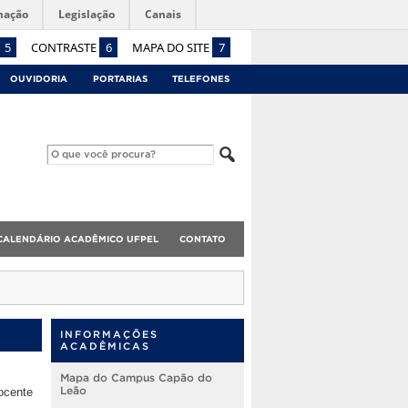
mação
Legislação
Canais
5
CONTRASTE
6
MAPA DO SITE
7
OUVIDORIA
PORTARIAS
TELEFONES
CALENDÁRIO ACADÊMICO UFPEL
CONTATO
INFORMAÇÕES
ACADÊMICAS
Mapa do Campus Capão do
Leão
ocente