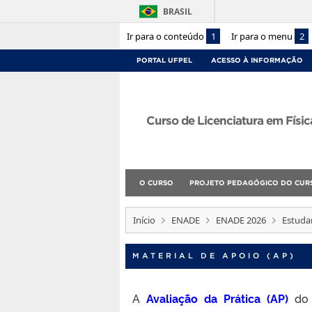
BRASIL
Ir para o conteúdo
1
Ir para o menu
2
PORTAL UFPEL
ACESSO À INFORMAÇÃO
Curso de Licenciatura em Físic
O CURSO
PROJETO PEDAGÓGICO DO CUR
Início
ENADE
ENADE 2026
Estudan
MATERIAL DE APOIO (AP)
A
Avaliação da Prática (AP)
do