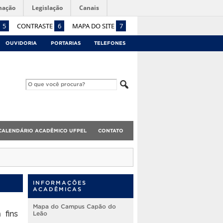
mação
Legislação
Canais
5
CONTRASTE
6
MAPA DO SITE
7
OUVIDORIA
PORTARIAS
TELEFONES
CALENDÁRIO ACADÊMICO UFPEL
CONTATO
INFORMAÇÕES
ACADÊMICAS
Mapa do Campus Capão do
 fins
Leão