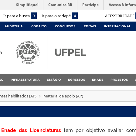
Simplifique!
Comunica BR
Participe
Acesso à infor
Ir para a busca
3
Ir para o rodapé
4
ACESSIBILIDADE
AUDITORIA
COBALTO
CONCURSOS
EDITAIS
INTERNACIONAL
a
SO
INFRAESTRUTURA
ESTÁGIO
EGRESSOS
ENADE
PROJETOS
tes habilitados (AP)
Material de apoio (AP)
Enade das Licenciaturas
tem por objetivo avaliar, com