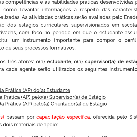
as competências e as habilidades práticas desenvolvidas 
m como levantar informações a respeito das característ
ealizadas. As atividades práticas serão avaliadas pelo Enad
ção dos estágios curriculares supervisionados em escol
privadas, com foco no período em que o estudante ass
titui um instrumento importante para compor o perfi
to de seus processos formativos.
s três atores: o(a)
estudante
, o(a)
supervisor(a) de está
ara cada agente serão utilizados os seguintes Instrument
a Prática (AP) do(a) Estudante
 Prática (AP) pelo(a) Supervisor(a) de Estágio
a Prática (AP) pelo(a) Orientador(a) de Estágio
s)
passam por
capacitação específica
, oferecida pelo Si
 dois materiais de apoio: