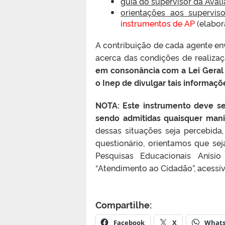
guia do supervisor da Avali
orientações aos supervis
instrumentos de AP
(elabor
A contribuição de cada agente en
acerca das condições de realiza
em consonância com a Lei Geral
o Inep de divulgar tais informaçõ
NOTA:
Este instrumento deve s
sendo admitidas quaisquer manip
dessas situações seja percebida
questionário, orientamos que se
Pesquisas Educacionais Anísio
“Atendimento ao Cidadão”, acessíve
Compartilhe:
Facebook
X
What