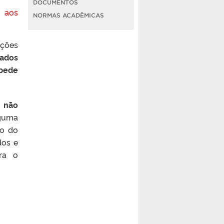
DOCUMENTOS
e aos
NORMAS ACADÊMICAS
ações
vados
mpede
, não
guma
to do
dos e
ara o