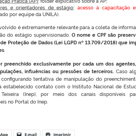
ação Prática (AP)
: folder explicativo sobre a AP;
ores e orientadores de estágio
:
acesso à capacitação 
ado por equipe da UNILA).
volvido é extremamente relevante para a coleta de inform
ção do estágio supervisionado.
O nome e CPF são preser
 de Proteção de Dados (Lei LGPD nº 13.709/2018) que i
es
.
er preenchido exclusivamente por cada um dos agentes
ulações, influências ou pressões de terceiros.
Caso al
, configurando tentativa de manipulação do preenchimen
ja estabelecido contato com o Instituto Nacional de Estu
 Teixeira (Inep), por meio dos canais disponíveis p
is no Portal do Inep.
sApp
E-mail
Imprimir