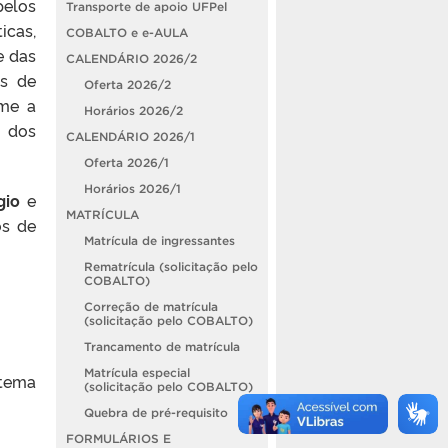
pelos
Transporte de apoio UFPel
icas,
COBALTO e e-AULA
e das
CALENDÁRIO 2026/2
as de
Oferta 2026/2
ume a
Horários 2026/2
l dos
CALENDÁRIO 2026/1
Oferta 2026/1
Horários 2026/1
gio
e
MATRÍCULA
os de
Matrícula de ingressantes
Rematrícula (solicitação pelo
COBALTO)
Correção de matrícula
(solicitação pelo COBALTO)
Trancamento de matrícula
Matrícula especial
stema
(solicitação pelo COBALTO)
Quebra de pré-requisito
FORMULÁRIOS E