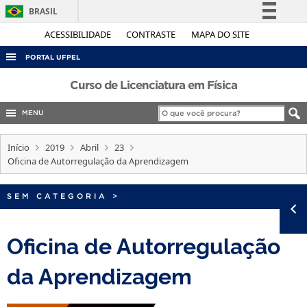
BRASIL
Simplifique!
ACESSIBILIDADE
CONTRASTE
MAPA DO SITE
Comunica BR
PORTAL UFPEL
Participe
ACESSO À INFORMAÇÃO
Curso de Licenciatura em Física
Acesso à informação
AUDITORIA
MENU
Legislação
COBALTO
Canais
Início
2019
Abril
23
CONCURSOS
Oficina de Autorregulação da Aprendizagem
EDITAIS
SEM CATEGORIA
>
INTERNACIONAL
OUVIDORIA
Oficina de Autorregulação
PORTARIAS
da Aprendizagem
TELEFONES