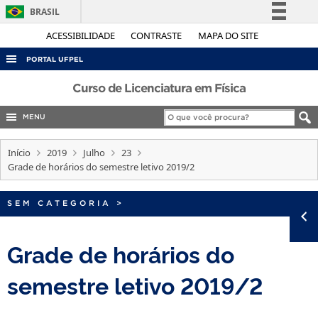
BRASIL
Simplifique!
ACESSIBILIDADE
CONTRASTE
MAPA DO SITE
Comunica BR
PORTAL UFPEL
Participe
ACESSO À INFORMAÇÃO
Curso de Licenciatura em Física
Acesso à informação
AUDITORIA
MENU
Legislação
COBALTO
Canais
Início
2019
Julho
23
CONCURSOS
Grade de horários do semestre letivo 2019/2
EDITAIS
SEM CATEGORIA
>
INTERNACIONAL
OUVIDORIA
Grade de horários do
PORTARIAS
semestre letivo 2019/2
TELEFONES