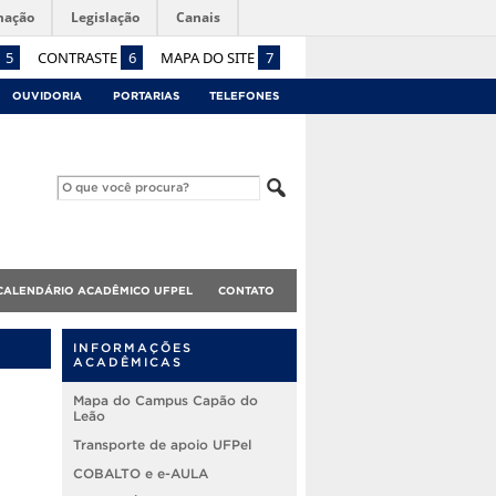
mação
Legislação
Canais
5
CONTRASTE
6
MAPA DO SITE
7
OUVIDORIA
PORTARIAS
TELEFONES
CALENDÁRIO ACADÊMICO UFPEL
CONTATO
INFORMAÇÕES
ACADÊMICAS
Mapa do Campus Capão do
Leão
Transporte de apoio UFPel
COBALTO e e-AULA