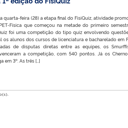
1ª edição do FisiQuiz
 quarta-feira (28) a etapa final do FisiQuiz, atividade prom
PET-Física que começou na metade do primeiro semest
iQuiz foi uma competição do tipo quiz envolvendo questõ
ual os alunos dos cursos de licenciatura e bacharelado em F
dadas de disputas diretas entre as equipes, os Smurffí
venceram a competição, com 540 pontos. Já os Chern
 em 3º. As três […]
o(s).