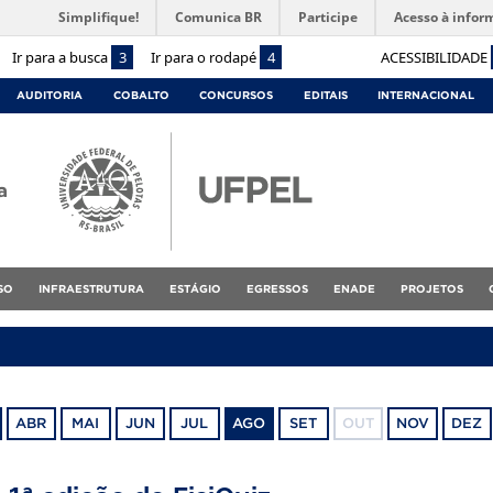
Simplifique!
Comunica BR
Participe
Acesso à infor
Ir para a busca
3
Ir para o rodapé
4
ACESSIBILIDADE
AUDITORIA
COBALTO
CONCURSOS
EDITAIS
INTERNACIONAL
a
SO
INFRAESTRUTURA
ESTÁGIO
EGRESSOS
ENADE
PROJETOS
ABR
MAI
JUN
JUL
AGO
SET
OUT
NOV
DEZ