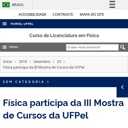
BRASIL
Simplifique!
ACESSIBILIDADE
CONTRASTE
MAPA DO SITE
Comunica BR
PORTAL UFPEL
Participe
ACESSO À INFORMAÇÃO
Curso de Licenciatura em Física
Acesso à informação
AUDITORIA
MENU
Legislação
COBALTO
Canais
Início
2019
Setembro
23
CONCURSOS
Física participa da III Mostra de Cursos da UFPel
EDITAIS
SEM CATEGORIA
>
INTERNACIONAL
OUVIDORIA
Física participa da III Mostra
PORTARIAS
de Cursos da UFPel
TELEFONES