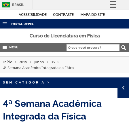
BRASIL
Simplifique!
ACESSIBILIDADE
CONTRASTE
MAPA DO SITE
Comunica BR
PORTAL UFPEL
Participe
ACESSO À INFORMAÇÃO
Curso de Licenciatura em Física
Acesso à informação
AUDITORIA
MENU
Legislação
COBALTO
Canais
Início
2019
Junho
06
CONCURSOS
4ª Semana Acadêmica Integrada da Física
EDITAIS
SEM CATEGORIA
>
INTERNACIONAL
OUVIDORIA
4ª Semana Acadêmica
PORTARIAS
Integrada da Física
TELEFONES