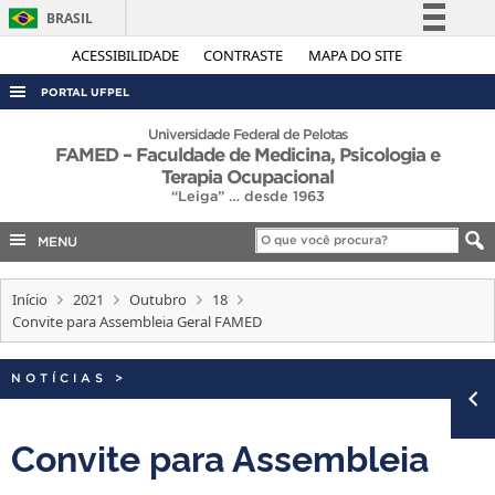
BRASIL
Simplifique!
ACESSIBILIDADE
CONTRASTE
MAPA DO SITE
Comunica BR
PORTAL UFPEL
Participe
ACESSO À INFORMAÇÃO
Universidade Federal de Pelotas
FAMED – Faculdade de Medicina, Psicologia e
Acesso à informação
AUDITORIA
Terapia Ocupacional
Legislação
“Leiga” … desde 1963
COBALTO
Canais
MENU
CONCURSOS
EDITAIS
Início
2021
Outubro
18
Convite para Assembleia Geral FAMED
INTERNACIONAL
OUVIDORIA
NOTÍCIAS
>
PORTARIAS
TELEFONES
Convite para Assembleia