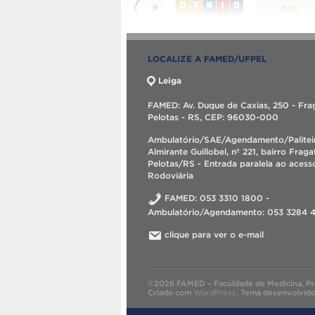
LOCALIZE A FAMED/UFPEL
Leiga
FAMED: Av. Duque de Caxias, 250 - Fra
Pelotas - RS, CEP: 96030-000
Ambulatório/SAE/Agendamento/Palitei
Almirante Guillobel, nº 221, bairro Fraga
Pelotas/RS - Entrada paralela ao acess
Rodoviária
FAMED: 053 3310 1800 -
Ambulatório/Agendamento: 053 3284 
clique para ver o e-mail
©2026 FAMED – Faculdade de Medicina, Psic
Criado com
WordPress
.
Tema desenvolvid