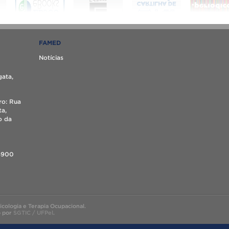
FAMED
Notícias
gata,
ro: Rua
ta,
o da
4900
ologia e Terapia Ocupacional.
o por
SGTIC / UFPel
.