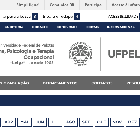
Simplifique!
Comunica BR
Participe
Acesso à infor
Ir para a busca
3
Ir para o rodapé
4
ACESSIBILIDADE
AUDITORIA
COBALTO
CONCURSOS
EDITAIS
INTERNACIONAL
niversidade Federal de Pelotas
, Psicologia e Terapia
Ocupacional
“Leiga” … desde 1963
S GRADUAÇÃO
DEPARTAMENTOS
CONTATOS
PESQU
ABR
MAI
JUN
JUL
AGO
SET
OUT
NOV
DEZ