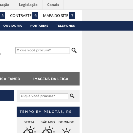
mação
Legislação
Canais
5
CONTRASTE
6
MAPA DO SITE
7
OUVIDORIA
PORTARIAS
TELEFONES
ISA FAMED
IMAGENS DA LEIGA
TEMPO EM PELOTAS, RS
SEXTA
SÁBADO
DOMINGO