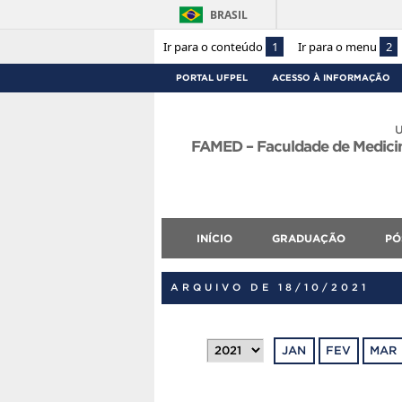
BRASIL
Ir para o conteúdo
1
Ir para o menu
2
PORTAL UFPEL
ACESSO À INFORMAÇÃO
U
FAMED – Faculdade de Medicina
INÍCIO
GRADUAÇÃO
PÓ
ARQUIVO DE 18/10/2021
JAN
FEV
MAR