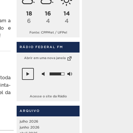
18
16
14
gam a
6
4
4
do e
Fonte: CPPMet / UFPel
!
RÁDIO FEDERAL FM
Abrir em uma nova janela
 toda
inta-
el da
Acesse o site da Rádio
ARQUIVO
julho 2026
junho 2026