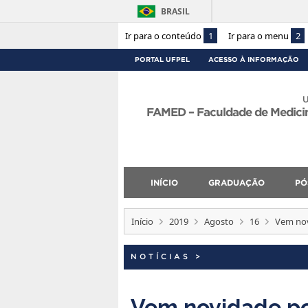
BRASIL
Ir para o conteúdo
1
Ir para o menu
2
PORTAL UFPEL
ACESSO À INFORMAÇÃO
U
FAMED – Faculdade de Medicina
INÍCIO
GRADUAÇÃO
PÓ
Início
2019
Agosto
16
Vem nov
NOTÍCIAS
>
Vem novidade por