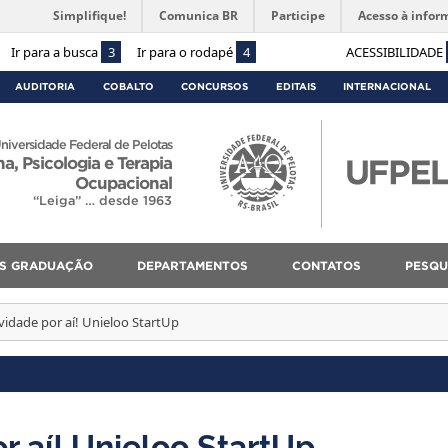
Simplifique!
Comunica BR
Participe
Acesso à infor
Ir para a busca
3
Ir para o rodapé
4
ACESSIBILIDADE
AUDITORIA
COBALTO
CONCURSOS
EDITAIS
INTERNACIONAL
niversidade Federal de Pelotas
, Psicologia e Terapia
Ocupacional
“Leiga” … desde 1963
S GRADUAÇÃO
DEPARTAMENTOS
CONTATOS
PESQU
idade por aí! Unieloo StartUp
 aí! Unieloo StartUp