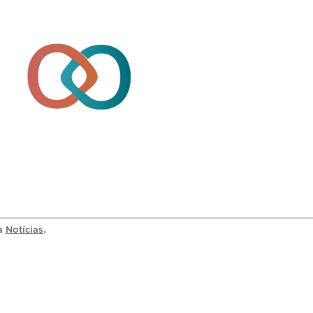
ia
Notícias
.