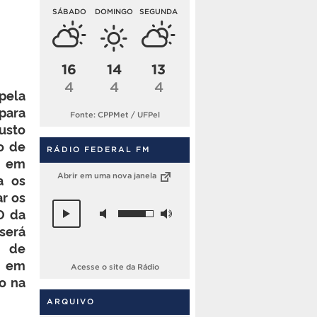
SÁBADO
DOMINGO
SEGUNDA
16
14
13
4
4
4
pela
para
Fonte: CPPMet / UFPel
usto
o de
RÁDIO FEDERAL FM
l em
a os
Abrir em uma nova janela
ar os
O da
 será
o de
s em
Acesse o site da Rádio
o na
ARQUIVO