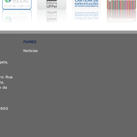
FAMED
Notícias
gata,
ro: Rua
ta,
o da
4900