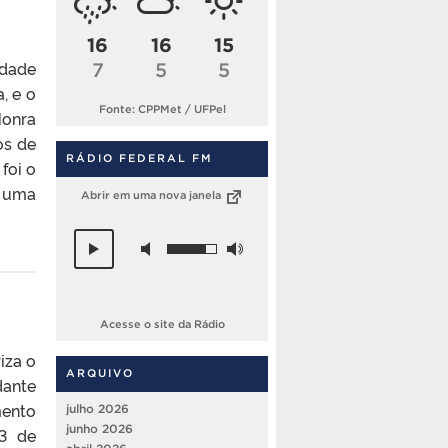
16
16
15
ldade
7
5
5
, e o
Fonte: CPPMet / UFPel
Honra
os de
RÁDIO FEDERAL FM
foi o
e uma
Abrir em uma nova janela
Acesse o site da Rádio
iza o
ARQUIVO
dante
mento
julho 2026
junho 2026
13 de