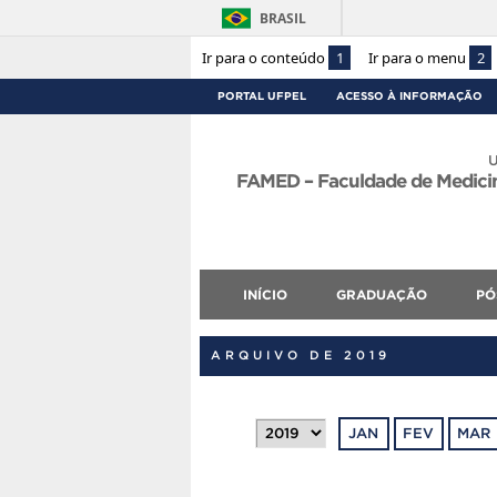
BRASIL
Ir para o conteúdo
1
Ir para o menu
2
PORTAL UFPEL
ACESSO À INFORMAÇÃO
U
FAMED – Faculdade de Medicina
INÍCIO
GRADUAÇÃO
PÓ
ARQUIVO DE 2019
JAN
FEV
MAR