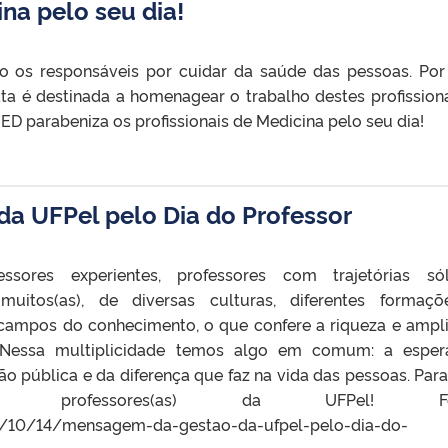
ina pelo seu dia!
 os responsáveis por cuidar da saúde das pessoas. Por
ta é destinada a homenagear o trabalho destes profissiona
D parabeniza os profissionais de Medicina pelo seu dia!
a UFPel pelo Dia do Professor
essores experientes, professores com trajetórias sól
 muitos(as), de diversas culturas, diferentes formaç
 campos do conhecimento, o que confere a riqueza e ampl
 Nessa multiplicidade temos algo em comum: a esper
o pública e da diferença que faz na vida das pessoas. Par
) professores(as) da UFPel! Fon
19/10/14/mensagem-da-gestao-da-ufpel-pelo-dia-do-