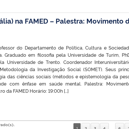
tália) na FAMED – Palestra: Movimento 
rofessor do Departamento de Política, Cultura e Socieda
ia. Graduado em filosofia pela Universidade de Turim, P
la Universidade de Trento. Coordenador Interuniversitár
etodologia da Investigação Social (SOMET). Seus princ
gia das ciências sociais (métodos e epistemologia da pes
saúde com ênfase em saúde mental. Palestra: Movimen
tro da FAMED Horário: 19:00h […]
rado(s).
1
2
3
4
…
6