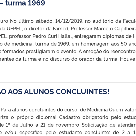
 – turma 1969
Ouro No último sábado, 14/12/2019, no auditório da Facu
da UFPEL, o diretor da Famed, Professor Marcelo Capilheira
PEL, professor Pedro Curi Hallal, entregaram diplomas de 
so de medicina, turma de 1969, em homenagem aos 50 an
s formados prestigiaram o evento. A emoção do reencontro 
grantes da turma e no discurso do orador da turma. Houv
ÃO AOS ALUNOS CONCLUINTES!
Para alunos concluintes do curso de Medicina Quem valor
riza o próprio diploma! Cadastro obrigatório pelo estu
 de 1º de Julho a 21 de novembro Solicitação de atendi
do e/ou específico pelo estudante concluinte: de 2 a 