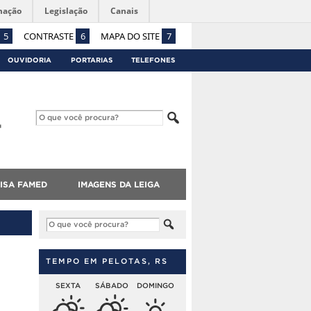
mação
Legislação
Canais
5
CONTRASTE
6
MAPA DO SITE
7
OUVIDORIA
PORTARIAS
TELEFONES
ISA FAMED
IMAGENS DA LEIGA
TEMPO EM PELOTAS, RS
SEXTA
SÁBADO
DOMINGO