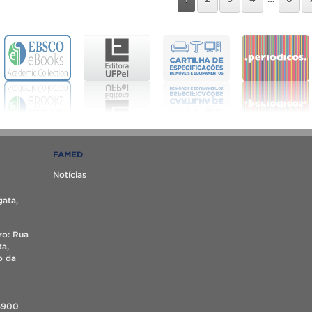
FAMED
Notícias
gata,
ro: Rua
ta,
o da
4900