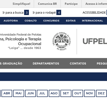
Simplifique!
Comunica BR
Participe
Acesso à infor
Ir para a busca
3
Ir para o rodapé
4
ACESSIBILIDADE
AUDITORIA
COBALTO
CONCURSOS
EDITAIS
INTERNACIONAL
niversidade Federal de Pelotas
, Psicologia e Terapia
Ocupacional
“Leiga” … desde 1963
S GRADUAÇÃO
DEPARTAMENTOS
CONTATOS
PESQU
ABR
MAI
JUN
JUL
AGO
SET
OUT
NOV
DEZ