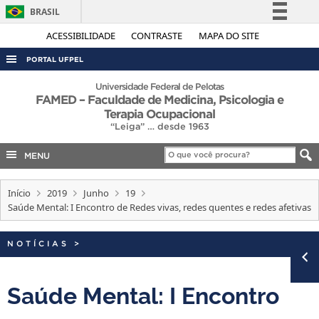
BRASIL
Simplifique!
ACESSIBILIDADE
CONTRASTE
MAPA DO SITE
Comunica BR
PORTAL UFPEL
Participe
ACESSO À INFORMAÇÃO
Universidade Federal de Pelotas
FAMED – Faculdade de Medicina, Psicologia e
Acesso à informação
AUDITORIA
Terapia Ocupacional
Legislação
“Leiga” … desde 1963
COBALTO
Canais
MENU
CONCURSOS
EDITAIS
Início
2019
Junho
19
Saúde Mental: I Encontro de Redes vivas, redes quentes e redes afetivas
INTERNACIONAL
OUVIDORIA
NOTÍCIAS
>
PORTARIAS
TELEFONES
Saúde Mental: I Encontro