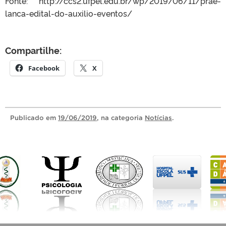
Fonte: http://ccs2.ufpel.edu.br/wp/2019/06/11/prae-
lanca-edital-do-auxilio-eventos/
Compartilhe:
Facebook
X
Publicado
em
19/06/2019
, na categoria
Notícias
.