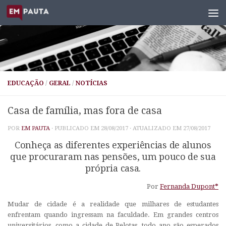
Skip to content
EDUCAÇÃO
/
GERAL
/
NOTÍCIAS
Casa de família, mas fora de casa
POR
EM PAUTA
· PUBLICADO EM
28/08/2017
· ATUALIZADO EM
27/08/2017
Conheça as diferentes experiências de alunos
que procuraram nas pensões, um pouco de sua
própria casa.
Por
Fernanda Dupont
*
Mudar de cidade é a realidade que milhares de estudantes
enfrentam quando ingressam na faculdade. Em grandes centros
universitários, como a cidade de Pelotas, todo ano são esperados