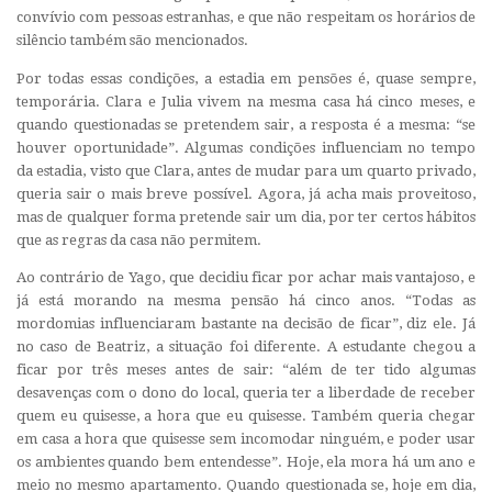
convívio com pessoas estranhas, e que não respeitam os horários de
silêncio também são mencionados.
Por todas essas condições, a estadia em pensões é, quase sempre,
temporária. Clara e Julia vivem na mesma casa há cinco meses, e
quando questionadas se pretendem sair, a resposta é a mesma: “se
houver oportunidade”. Algumas condições influenciam no tempo
da estadia, visto que Clara, antes de mudar para um quarto privado,
queria sair o mais breve possível. Agora, já acha mais proveitoso,
mas de qualquer forma pretende sair um dia, por ter certos hábitos
que as regras da casa não permitem.
Ao contrário de Yago, que decidiu ficar por achar mais vantajoso, e
já está morando na mesma pensão há cinco anos. “Todas as
mordomias influenciaram bastante na decisão de ficar”, diz ele. Já
no caso de Beatriz, a situação foi diferente. A estudante chegou a
ficar por três meses antes de sair: “além de ter tido algumas
desavenças com o dono do local, queria ter a liberdade de receber
quem eu quisesse, a hora que eu quisesse. Também queria chegar
em casa a hora que quisesse sem incomodar ninguém, e poder usar
os ambientes quando bem entendesse”. Hoje, ela mora há um ano e
meio no mesmo apartamento. Quando questionada se, hoje em dia,