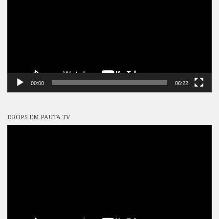
vídeo
00:00
06:22
DROPS EM PAUTA TV
Tocador
de
vídeo