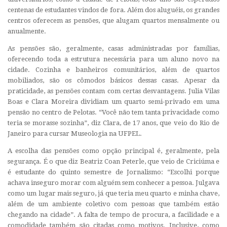
centenas de estudantes vindos de fora. Além dos aluguéis, os grandes
centros oferecem as pensões, que alugam quartos mensalmente ou
anualmente.
As pensões são, geralmente, casas administradas por famílias,
oferecendo toda a estrutura necessária para um aluno novo na
cidade. Cozinha e banheiros comunitários, além de quartos
mobiliados, são os cômodos básicos dessas casas. Apesar da
praticidade, as pensões contam com certas desvantagens. Julia Vilas
Boas e Clara Moreira dividiam um quarto semi-privado em uma
pensão no centro de Pelotas. “Você não tem tanta privacidade como
teria se morasse sozinha”, diz Clara, de 17 anos, que veio do Rio de
Janeiro para cursar Museologia na UFPEL.
A escolha das pensões como opção principal é, geralmente, pela
segurança. É o que diz Beatriz Coan Peterle, que veio de Criciúma e
é estudante do quinto semestre de Jornalismo: “Escolhi porque
achava inseguro morar com alguém sem conhecer a pessoa. Julgava
como um lugar mais seguro, já que teria meu quarto e minha chave,
além de um ambiente coletivo com pessoas que também estão
chegando na cidade”. A falta de tempo de procura, a facilidade e a
comodidade também são citadas como motivos. Inclusive, como