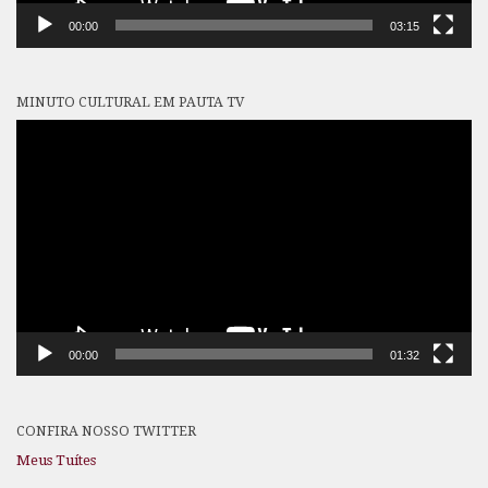
00:00
03:15
MINUTO CULTURAL EM PAUTA TV
Tocador
de
vídeo
00:00
01:32
CONFIRA NOSSO TWITTER
Meus Tuítes