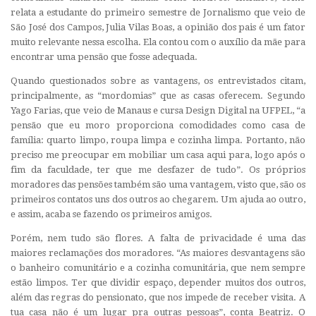
relata a estudante do primeiro semestre de Jornalismo que veio de
São José dos Campos, Julia Vilas Boas, a opinião dos pais é um fator
muito relevante nessa escolha. Ela contou com o auxílio da mãe para
encontrar uma pensão que fosse adequada.
Quando questionados sobre as vantagens, os entrevistados citam,
principalmente, as “mordomias” que as casas oferecem. Segundo
Yago Farias, que veio de Manaus e cursa Design Digital na UFPEL, “a
pensão que eu moro proporciona comodidades como casa de
família: quarto limpo, roupa limpa e cozinha limpa. Portanto, não
preciso me preocupar em mobiliar um casa aqui para, logo após o
fim da faculdade, ter que me desfazer de tudo”. Os próprios
moradores das pensões também são uma vantagem, visto que, são os
primeiros contatos uns dos outros ao chegarem. Um ajuda ao outro,
e assim, acaba se fazendo os primeiros amigos.
Porém, nem tudo são flores. A falta de privacidade é uma das
maiores reclamações dos moradores. “As maiores desvantagens são
o banheiro comunitário e a cozinha comunitária, que nem sempre
estão limpos. Ter que dividir espaço, depender muitos dos outros,
além das regras do pensionato, que nos impede de receber visita. A
tua casa não é um lugar pra outras pessoas”, conta Beatriz. O