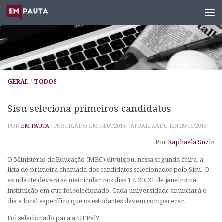
Skip to content
GERAL
/
TODOS
Sisu seleciona primeiros candidatos
POR
EM PAUTA
· PUBLICADO EM
14/01/2014
· ATUALIZADO EM
20/11/2015
Por
Raphaela Suzin
O Ministério da Educação (MEC) divulgou, nessa segunda-feira, a
lista de primeira chamada dos candidatos selecionados pelo Sisu. O
estudante deverá se matricular nos dias 17, 20, 21 de janeiro na
instituição em que foi selecionado. Cada universidade anunciará o
dia e local específico que os estudantes devem comparecer.
Foi selecionado para a UFPel?