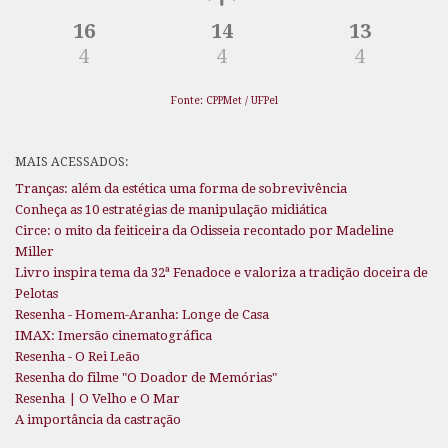
16
14
13
4
4
4
Fonte: CPPMet / UFPel
MAIS ACESSADOS:
Tranças: além da estética uma forma de sobrevivência
Conheça as 10 estratégias de manipulação midiática
Circe: o mito da feiticeira da Odisseia recontado por Madeline
Miller
Livro inspira tema da 32ª Fenadoce e valoriza a tradição doceira de
Pelotas
Resenha - Homem-Aranha: Longe de Casa
IMAX: Imersão cinematográfica
Resenha - O Rei Leão
Resenha do filme "O Doador de Memórias"
Resenha | O Velho e O Mar
A importância da castração