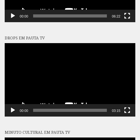
00:00
06:22
DROPS EM PAUTA TV
Tocador
de
vídeo
00:00
03:15
MINUTO CULTURAL EM PAUTA TV