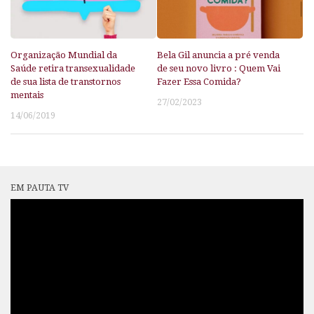
Organização Mundial da
Bela Gil anuncia a pré venda
Saúde retira transexualidade
de seu novo livro : Quem Vai
de sua lista de transtornos
Fazer Essa Comida?
mentais
27/02/2023
14/06/2019
EM PAUTA TV
Tocador
de
vídeo