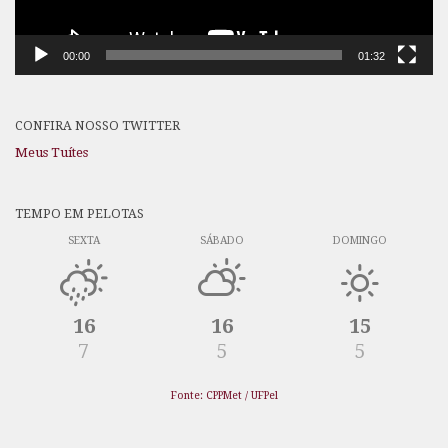
00:00
01:32
CONFIRA NOSSO TWITTER
Meus Tuítes
TEMPO EM PELOTAS
SEXTA
SÁBADO
DOMINGO
16
16
15
7
5
5
Fonte: CPPMet / UFPel