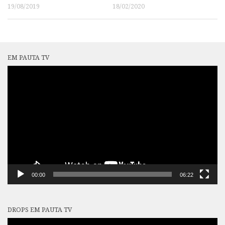
19/08/2019
18/02/2020
EM PAUTA TV
Tocador
de
vídeo
00:00
06:22
DROPS EM PAUTA TV
Tocador