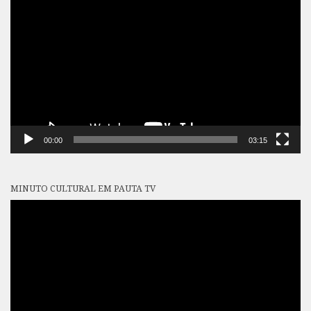
de
vídeo
00:00
03:15
MINUTO CULTURAL EM PAUTA TV
Tocador
de
vídeo