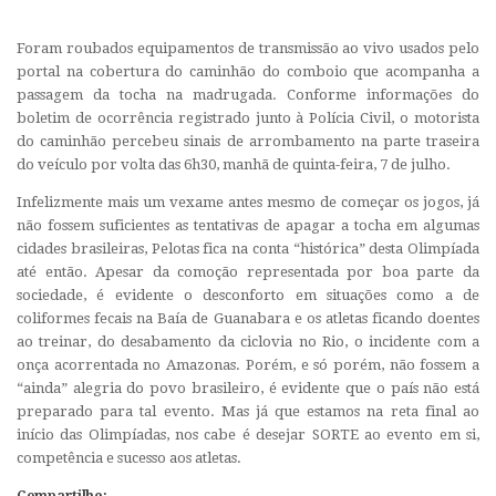
Foram roubados equipamentos de transmissão ao vivo usados pelo
portal na cobertura do caminhão do comboio que acompanha a
passagem da tocha na madrugada. Conforme informações do
boletim de ocorrência registrado junto à Polícia Civil, o motorista
do caminhão percebeu sinais de arrombamento na parte traseira
do veículo por volta das 6h30, manhã de quinta-feira, 7 de julho.
Infelizmente mais um vexame antes mesmo de começar os jogos, já
não fossem suficientes as tentativas de apagar a tocha em algumas
cidades brasileiras, Pelotas fica na conta “histórica” desta Olimpíada
até então. Apesar da comoção representada por boa parte da
sociedade, é evidente o desconforto em situações como a de
coliformes fecais na Baía de Guanabara e os atletas ficando doentes
ao treinar, do desabamento da ciclovia no Rio, o incidente com a
onça acorrentada no Amazonas. Porém, e só porém, não fossem a
“ainda” alegria do povo brasileiro, é evidente que o país não está
preparado para tal evento. Mas já que estamos na reta final ao
início das Olimpíadas, nos cabe é desejar SORTE ao evento em si,
competência e sucesso aos atletas.