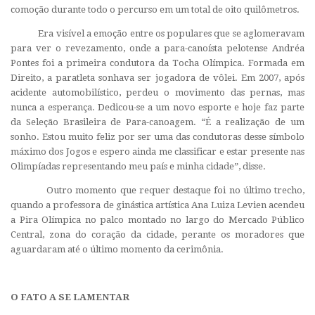
comoção durante todo o percurso em um total de oito quilômetros.
Era visível a emoção entre os populares que se aglomeravam
para ver o revezamento, onde a para-canoísta pelotense Andréa
Pontes foi a primeira condutora da Tocha Olímpica. Formada em
Direito, a paratleta sonhava ser jogadora de vôlei. Em 2007, após
acidente automobilístico, perdeu o movimento das pernas, mas
nunca a esperança. Dedicou-se a um novo esporte e hoje faz parte
da Seleção Brasileira de Para-canoagem. “É a realização de um
sonho. Estou muito feliz por ser uma das condutoras desse símbolo
máximo dos Jogos e espero ainda me classificar e estar presente nas
Olimpíadas representando meu país e minha cidade”, disse.
Outro momento que requer destaque foi no último trecho,
quando a professora de ginástica artística Ana Luiza Levien acendeu
a Pira Olímpica no palco montado no largo do Mercado Público
Central, zona do coração da cidade, perante os moradores que
aguardaram até o último momento da cerimônia.
O FATO A SE LAMENTAR