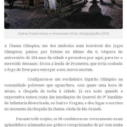
Andrea Pontes iniciou o revezamento (Foto: Divulgação/Rio 2016)
A Chama Olímpica, um dos símbolos mais louváveis dos Jogos
Olímpicos, passou por Pelotas no último dia 6, véspera do
aniversário de 204 anos da cidade e pernoitou por aqui, para ter o
merecido descanso. Evoca a lenda de Prometeu, que teria roubado
o fogo de Zeus para entregar a nos, meros mortais.
Configurou-se um verdadeiro Espírito Olímpico na
comunidade pelotense que aguardava, com quase uma hora de
atraso, a chegada da tocha à cidade. Já era noite quando a
expectativa tomou conta das imediações do Quartel do 9º Batalhão
de Infantaria Motorizada, no bairro Fragata, e deu lugar a sorrisos
no momento da chegada da chama, vinda de Rio Grande.
Durante todo trajeto, os 38 condutores no revezamento eram
aplaudidos e aclamados aos gritos e recepcionados de pé com muita