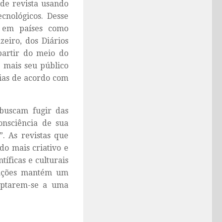
de revista usando
cnológicos. Desse
o em países como
zeiro
, dos Diários
partir do meio do
z mais seu público
rias de acordo com
 buscam fugir das
nsciência de sua
. As revistas que
do mais criativo e
íficas e culturais
icações mantém um
daptarem-se a uma