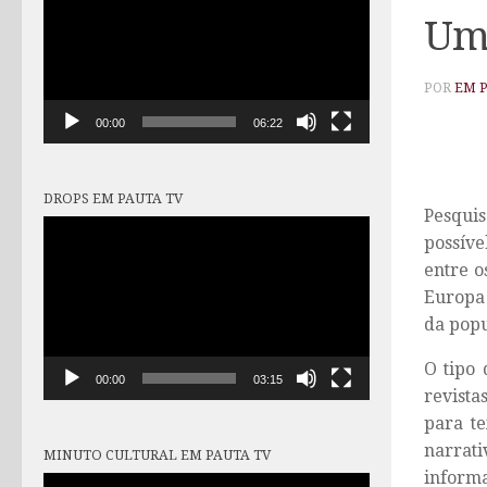
vídeo
Uma
POR
EM 
00:00
06:22
DROPS EM PAUTA TV
Pesquisa
Tocador
possíve
de
entre o
vídeo
Europa 
da popu
O tipo
00:00
03:15
revista
para te
narrati
MINUTO CULTURAL EM PAUTA TV
informa
Tocador