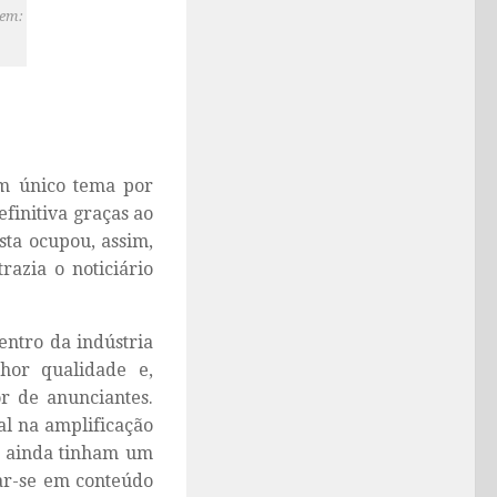
gem:
m único tema por
finitiva graças ao
sta ocupou, assim,
razia o noticiário
entro da indústria
lhor qualidade e,
r de anunciantes.
l na amplificação
o, ainda tinham um
dar-se em conteúdo