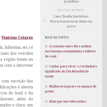
grandinos
HISTÓRIA ANTERIOR
Caso Cláudia Hartleben:
Novas buscas serão feitas em
breve
r
Vinicius Colares
MAIS RECENTES
A conexão entre fãs e artistas
, folhetins, etc.) é
movimenta comunidades e bilhões
casso dos veículos
de reais
a região (tanto na
ta com o interesse
Cuidar para viver: o verdadeiro
significado do Dia Mundial da
Saúde
, com exceção das
Mulheres negras e os espaços de
blicações é aberta
poder
arras do
lead
e da
ralmente, além da
Mais que um videozinho!
imples e clara: um