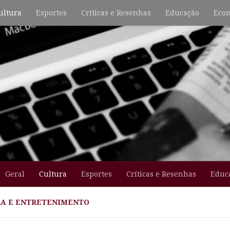
ultura
Esportes
Críticas e Resenhas
Educação
Econ
Geral
Cultura
Esportes
Críticas e Resenhas
Educ
A E ENTRETENIMENTO