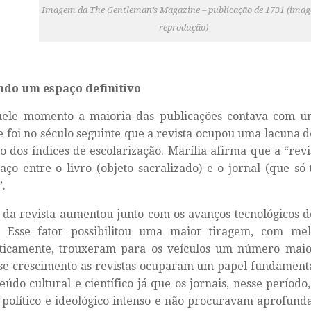
Imagem da The Gentleman’s Magazine – publicação de 1731 (ima
reprodução)
do um espaço definitivo
uele momento a maioria das publicações contava com u
e foi no século seguinte que a revista ocupou uma lacuna de
 dos índices de escolarização. Marília afirma que a “revi
ço entre o livro (objeto sacralizado) e o jornal (que só t
”.
 da revista aumentou junto com os avanços tecnológicos d
a. Esse fator possibilitou uma maior tiragem, com me
ticamente, trouxeram para os veículos um número maio
e crescimento as revistas ocuparam um papel fundamenta
eúdo cultural e científico já que os jornais, nesse períod
 político e ideológico intenso e não procuravam aprofun