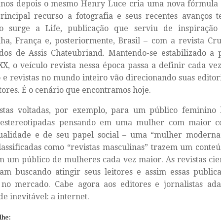
anos depois o mesmo Henry Luce cria uma nova fórmula 
incipal recurso a fotografia e seus recentes avanços te
ho surge a
Life
, publicação que serviu de inspiraçã
a, França e, posteriormente, Brasil – com a revista
Cru
dos de Assis Chateubriand. Mantendo-se estabilizado a 
XX, o veículo revista nessa época passa a definir cada ve
 e revistas no mundo inteiro vão direcionando suas edito
itores. É o cenário que encontramos hoje.
istas voltadas, por exemplo, para um público feminino
 estereotipadas pensando em uma mulher com maior co
dualidade e de seu papel social – uma “mulher moderna”
assificadas como “revistas masculinas” trazem um conteú
 um público de mulheres cada vez maior. As revistas cient
uam buscando atingir seus leitores e assim essas publ
 no mercado. Cabe agora aos editores e jornalistas a
e inevitável: a internet.
lhe: