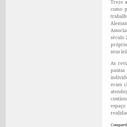
Treze 
como pr
trabal
Alemanh
Associa
século 
próprio
seus le
As rev
pautas
indivi
eram cl
atendem
contin
espaço
realidad
Comparti