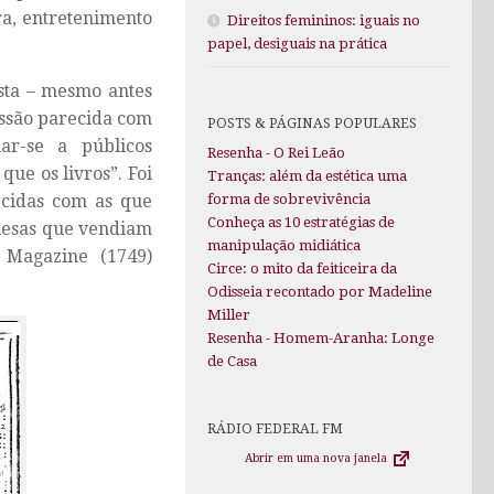
ra, entretenimento
Direitos femininos: iguais no
papel, desiguais na prática
sta – mesmo antes
ssão parecida com
POSTS & PÁGINAS POPULARES
ar-se a públicos
Resenha - O Rei Leão
que os livros”. Foi
Tranças: além da estética uma
ecidas com as que
forma de sobrevivência
Conheça as 10 estratégias de
nglesas que vendiam
manipulação midiática
 Magazine
(1749)
Circe: o mito da feiticeira da
Odisseia recontado por Madeline
Miller
Resenha - Homem-Aranha: Longe
de Casa
RÁDIO FEDERAL FM
Abrir em uma nova janela