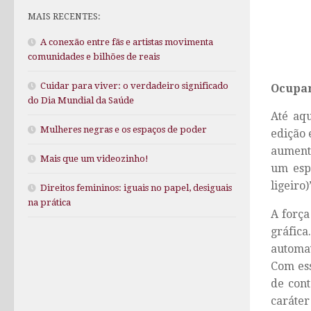
MAIS RECENTES:
A conexão entre fãs e artistas movimenta
comunidades e bilhões de reais
Cuidar para viver: o verdadeiro significado
Ocupan
do Dia Mundial da Saúde
Até aq
Mulheres negras e os espaços de poder
edição 
aumento
Mais que um videozinho!
um espa
ligeiro)
Direitos femininos: iguais no papel, desiguais
na prática
A força
gráfic
automa
Com ess
de cont
caráter