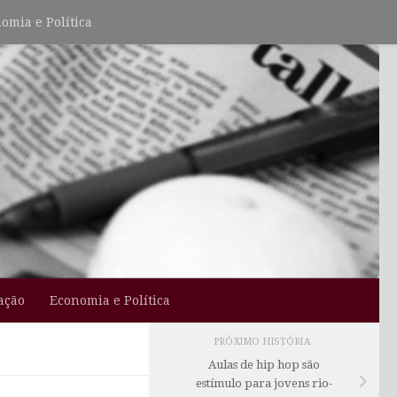
omia e Política
ação
Economia e Política
PRÓXIMO HISTÓRIA
Aulas de hip hop são
estímulo para jovens rio-