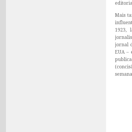
editoria
Mais ta
influen
1923,
jornali
jornal 
EUA – e
public
(concis
semana