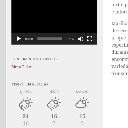
texto q
de
vídeo
e infor
Marília
de rece
a que 
00:00
01:32
específ
durante
encontr
CONFIRA NOSSO TWITTER
varied
Meus Tuítes
trouxer
TEMPO EM PELOTAS
QUINTA
SEXTA
SÁBADO
24
16
15
16
7
5