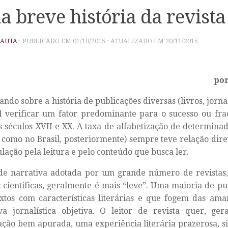
 breve história da revista
PAUTA
· PUBLICADO EM
01/10/2015
· ATUALIZADO EM
20/11/2015
po
ndo sobre a história de publicações diversas (livros, jornais
l verificar um fator predominante para o sucesso ou fra
s séculos XVII e XX. A taxa de alfabetização de determinad
como no Brasil, posteriormente) sempre teve relação dire
lação pela leitura e pelo conteúdo que busca ler.
 de narrativa adotada por um grande número de revistas
s científicas, geralmente é mais “leve”. Uma maioria de pu
xtos com características literárias e que fogem das am
va jornalística objetiva. O leitor de revista quer, ge
ção bem apurada, uma experiência literária prazerosa, s