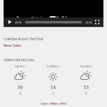
00:00
01:32
CONFIRA NOSSO TWITTER
Meus Tuítes
TEMPO EM PELOTAS
SÁBADO
DOMINGO
SEGUNDA
16
14
13
4
4
4
Fonte: CPPMet / UFPel