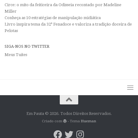
Circe: o mito da feiticeira da Odisseia recontado por Madeline
Miller
Conheça as 10 estratégias de manipulação midiática
Livro inspira tema da 32ª Fenadoce e valoriza a tradição doceira de
Pelotas
SIGA-NOS NO TWITTER
Meus Tuítes
Em Pauta © 2026. Todos Direitos Reservados.
Criado com
- Tema
Hueman