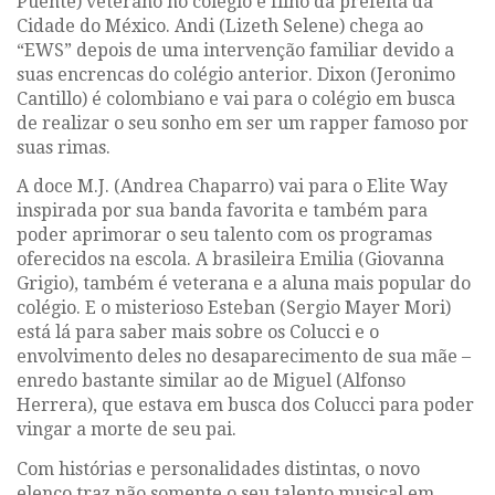
Puente) veterano no colégio e filho da prefeita da
Cidade do México. Andi (Lizeth Selene) chega ao
“EWS” depois de uma intervenção familiar devido a
suas encrencas do colégio anterior. Dixon (Jeronimo
Cantillo) é colombiano e vai para o colégio em busca
de realizar o seu sonho em ser um rapper famoso por
suas rimas.
A doce M.J. (Andrea Chaparro) vai para o Elite Way
inspirada por sua banda favorita e também para
poder aprimorar o seu talento com os programas
oferecidos na escola. A brasileira Emilia (Giovanna
Grigio), também é veterana e a aluna mais popular do
colégio. E o misterioso Esteban (Sergio Mayer Mori)
está lá para saber mais sobre os Colucci e o
envolvimento deles no desaparecimento de sua mãe –
enredo bastante similar ao de Miguel (Alfonso
Herrera), que estava em busca dos Colucci para poder
vingar a morte de seu pai.
Com histórias e personalidades distintas, o novo
elenco traz não somente o seu talento musical em