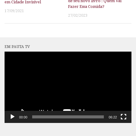
de seu novo livro : Quem Vai
em Cidade Invisível
Fazer Essa Comida?
17/09/2021
27/02/2023
EM PAUTA TV
Tocador
de
vídeo
00:00
06:22