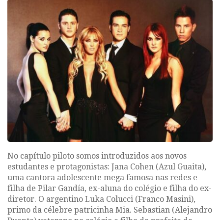
No capítulo piloto somos introduzidos aos novos
estudantes e protagonistas: Jana Cohen (Azul Guaita),
uma cantora adolescente mega famosa nas redes e
filha de Pilar Gandía, ex-aluna do colégio e filha do ex-
diretor. O argentino Luka Colucci (Franco Masini),
primo da célebre patricinha Mia. Sebastian (Alejandro