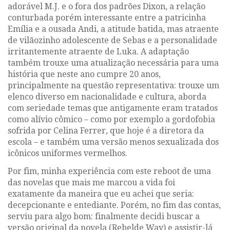
adorável M.J. e o fora dos padrões Dixon, a relação
conturbada porém interessante entre a patricinha
Emília e a ousada Andi, a atitude batida, mas atraente
de vilãozinho adolescente de Sebas e a personalidade
irritantemente atraente de Luka. A adaptação
também trouxe uma atualização necessária para uma
história que neste ano cumpre 20 anos,
principalmente na questão representativa: trouxe um
elenco diverso em nacionalidade e cultura, aborda
com seriedade temas que antigamente eram tratados
como alívio cômico – como por exemplo a gordofobia
sofrida por Celina Ferrer, que hoje é a diretora da
escola – e também uma versão menos sexualizada dos
icônicos uniformes vermelhos.
Por fim, minha experiência com este
reboot
de uma
das novelas que mais me marcou a vida foi
exatamente da maneira que eu achei que seria:
decepcionante e entediante. Porém, no fim das contas,
serviu para algo bom: finalmente decidi buscar a
versão original da novela
(Rebelde Way)
e assistir-lá