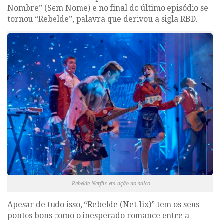
Nombre”
(Sem Nome) e no final do último episódio se
tornou
“Rebelde”
, palavra que derivou a sigla RBD.
Rebelde Netflix em ação no palco
Apesar de tudo isso,
“Rebelde (Netflix)”
tem os seus
pontos bons como o inesperado romance entre a