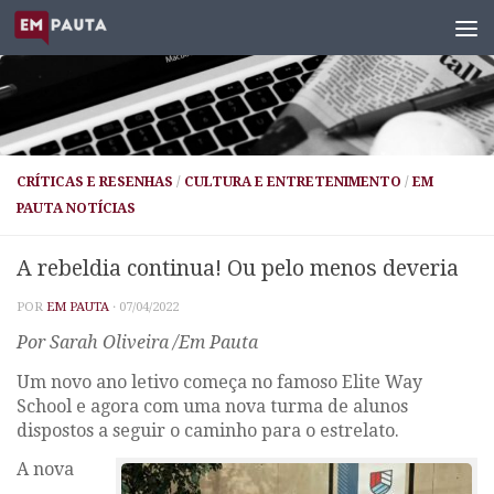
Skip to content
CRÍTICAS E RESENHAS
/
CULTURA E ENTRETENIMENTO
/
EM
PAUTA NOTÍCIAS
A rebeldia continua! Ou pelo menos deveria
POR
EM PAUTA
·
07/04/2022
Por Sarah Oliveira /Em Pauta
Um novo ano letivo começa no famoso
Elite Way
School
e agora com uma nova turma de alunos
dispostos a seguir o caminho para o estrelato.
A nova