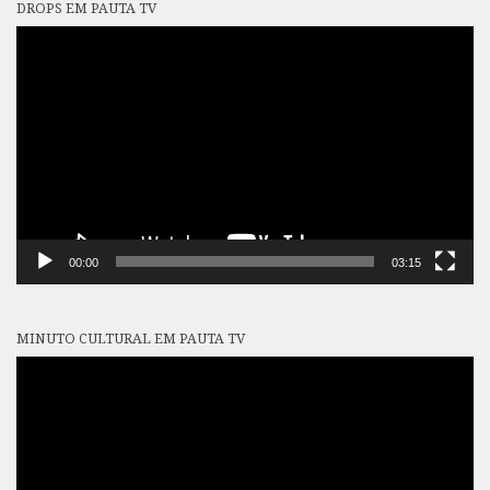
DROPS EM PAUTA TV
Tocador
de
vídeo
00:00
03:15
MINUTO CULTURAL EM PAUTA TV
Tocador
de
vídeo