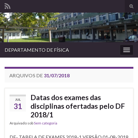
Alte
form
Search for:
de
pesq
DEPARTAMENTO DE FÍSICA
Alter
nave
ARQUIVOS DE
31/07/2018
Datas dos exames das
JUL
31
disciplinas ofertadas pelo DF
2018/1
Arquivado sob
Sem categoria
DF- TABELA DE EXAMES 2018-1 VERSÃO 01-08-2018