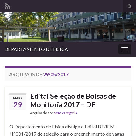
Alte
form
Search for:
de
pesq
DEPARTAMENTO DE FÍSICA
Alter
nave
ARQUIVOS DE
29/05/2017
Edital Seleção de Bolsas de
MAIO
29
Monitoria 2017 – DF
Arquivado sob
Sem categoria
O Departamento de Física divulga o Edital DF/IFM
N°001/2017 de seleção para o preenchimento de vagas