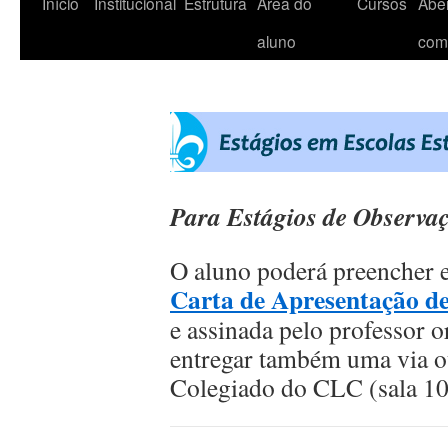
Início
Institucional
Estrutura
Área do
Cursos
Aber
aluno
com
Para
Estágios de Observa
O aluno poderá preencher e
Carta de Apresentação de
e assinada pelo professor o
entregar também uma via o
Colegiado do CLC (sala 1