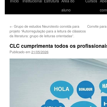
Início
Institucional
Estrutura
Área do
Cursos
Aber
aluno
com
←
Grupo de estudos Neurotexto convida para
Convite para
projeto “Autorregulação para a leitura de clássicos
da literatura: grupo de leituras orientadas”.
CLC cumprimenta todos os profissionai
Publicado em
21/05/2026