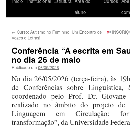
Início
Institucional
Estrutura
Área do
Cursos
Aber
aluno
com
←
Curso: Autismo no Feminino: Um Encontro de
INSCRIÇÕ
Vozes e Letras!
Conferência “A escrita em Sa
no dia 26 de maio
Publicado em
06/05/2026
No dia 26/05/2026 (terça-feira), às 19h
de Conferências sobre Linguística, 
coordenado pelo Prof. Dr. Giovane 
realizado no âmbito do projeto de 
Linguagem em Circulação: for
transformação”, da Universidade Federal