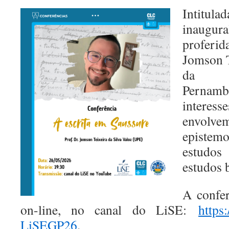
Intitul
inaugu
profer
Jomson T
da Un
Pernam
intere
envolve
epistemol
estudos
estudos 
A confer
on-line, no canal do LiSE:
https
LiSEGP26
.