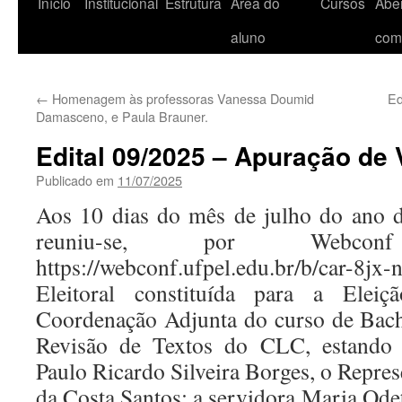
Início
Institucional
Estrutura
Área do
Cursos
Aber
aluno
com
←
Homenagem às professoras Vanessa Doumid
Ed
Damasceno, e Paula Brauner.
Edital 09/2025 – Apuração de 
Publicado em
11/07/2025
Aos 10 dias do mês de julho do ano 
reuniu-se, por Webc
https://webconf.ufpel.edu.br/b/car-8
Eleitoral constituída para a Elei
Coordenação Adjunta do curso de Bac
Revisão de Textos do CLC, estando p
Paulo Ricardo Silveira Borges, o Repres
da Costa Santos; a servidora Maria Od