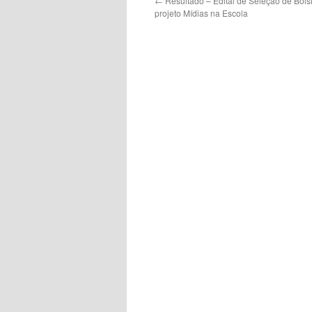
←
Resultado – Edital de Seleção de Bolsi
projeto Mídias na Escola