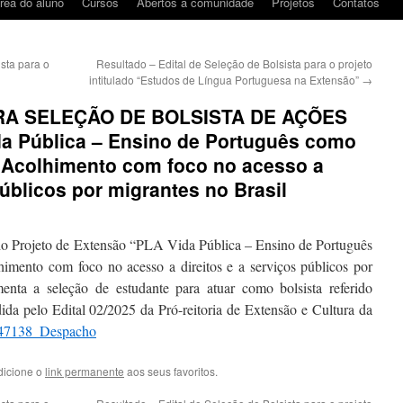
rea do aluno
Cursos
Abertos à comunidade
Projetos
Contatos
sta para o
Resultado – Edital de Seleção de Bolsista para o projeto
intitulado “Estudos de Língua Portuguesa na Extensão”
→
ARA SELEÇÃO DE BOLSISTA DE AÇÕES
a Pública – Ensino de Português como
e Acolhimento com foco no acesso a
públicos por migrantes no Brasil
do Projeto de Extensão “PLA Vida Pública – Ensino de Português
mento com foco no acesso a direitos e a serviços públicos por
enta a seleção de estudante para atuar como bolsista referido
ida pelo Edital 02/2025 da Pró-reitoria de Extensão e Cultura da
47138_Despacho
dicione o
link permanente
aos seus favoritos.