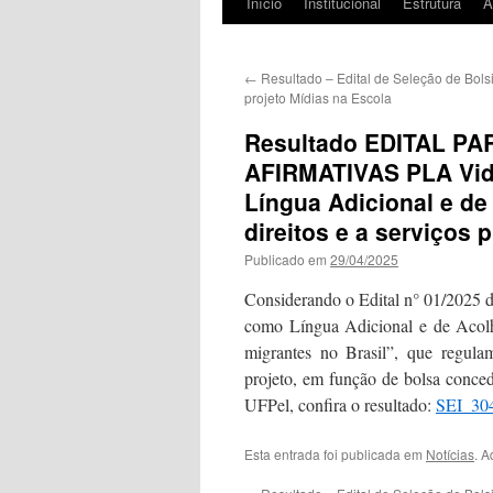
Início
Institucional
Estrutura
Á
←
Resultado – Edital de Seleção de Bolsi
projeto Mídias na Escola
Resultado EDITAL P
AFIRMATIVAS PLA Vid
Língua Adicional e d
direitos e a serviços 
Publicado em
29/04/2025
Considerando o Edital n° 01/2025 
como Língua Adicional e de Acolhi
migrantes no Brasil”, que regulam
projeto, em função de bolsa conced
UFPel, confira o resultado:
SEI_30
Esta entrada foi publicada em
Notícias
. A