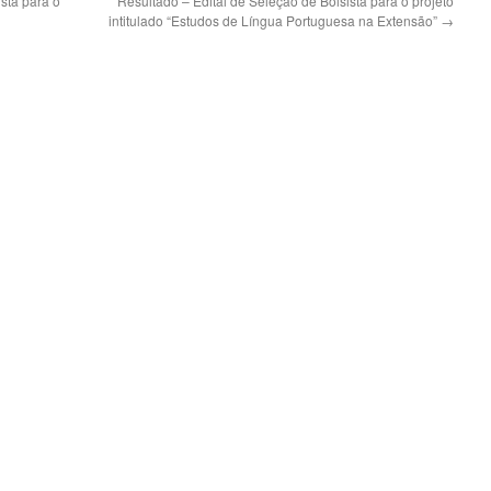
sta para o
Resultado – Edital de Seleção de Bolsista para o projeto
intitulado “Estudos de Língua Portuguesa na Extensão”
→