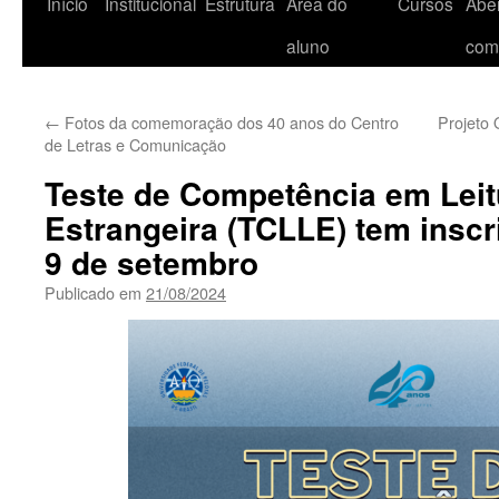
Início
Institucional
Estrutura
Área do
Cursos
Aber
aluno
com
←
Fotos da comemoração dos 40 anos do Centro
Projeto 
de Letras e Comunicação
Teste de Competência em Lei
Estrangeira (TCLLE) tem inscr
9 de setembro
Publicado em
21/08/2024