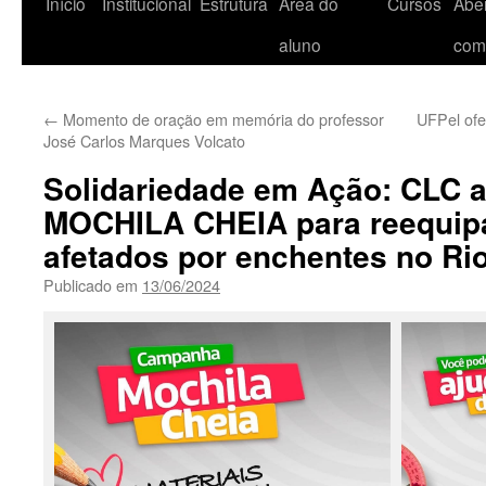
Início
Institucional
Estrutura
Área do
Cursos
Aber
aluno
com
←
Momento de oração em memória do professor
UFPel ofe
José Carlos Marques Volcato
Solidariedade em Ação: CLC 
MOCHILA CHEIA para reequipa
afetados por enchentes no Ri
Publicado em
13/06/2024