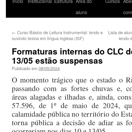
Início
Institucional
Estrutura
Área do
Cursos
Aber
aluno
com
←
Curso Básico de Leitura Instrumental: lendo e
Lista de alu
ouvindo textos em língua inglesa (ISF)
lendo 
Formaturas internas do CLC d
13/05 estão suspensas
Publicado em
08/05/2024
O momento trágico que o estado o Ri
passando com as fortes chuvas e, c
áreas alagadas e ilhadas e, ainda, con
57.596, de 1º de maio de 2024, qu
calamidade pública no território do Es
torna pública a decisão de adiar as f
ocorreriam nos dias 10 e 13/05.