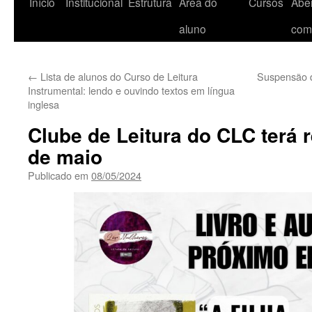
Início
Institucional
Estrutura
Área do
Cursos
Aber
aluno
com
←
Lista de alunos do Curso de Leitura
Suspensão d
Instrumental: lendo e ouvindo textos em língua
inglesa
Clube de Leitura do CLC terá 
de maio
Publicado em
08/05/2024