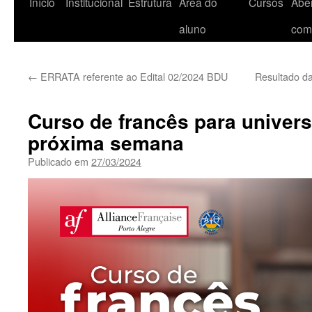
Início
Institucional
Estrutura
Área do
Cursos
Aber
aluno
com
←
ERRATA referente ao Edital 02/2024 BDU
Resultado da
Curso de francês para universi
próxima semana
Publicado em
27/03/2024