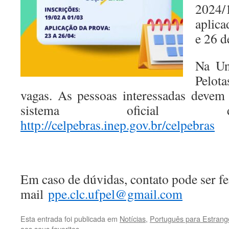
2024/
aplica
e 26 d
Na Un
Pelot
vagas. As pessoas interessadas devem 
sistema oficial
http://celpebras.inep.gov.br/celpebras
Em caso de dúvidas, contato pode ser fei
mail
ppe.clc.ufpel@gmail.com
Esta entrada foi publicada em
Notícias
,
Português para Estrang
aos seus favoritos.