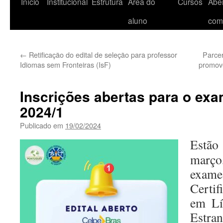
Início
Institucional
Estrutura
Área do
Cursos
Aber
aluno
com
←
Retificação do edital de seleção para professor
Parcer
Idiomas sem Fronteiras (IsF)
promove
Inscrições abertas para o ex
2024/1
Publicado em
19/02/2024
Estão
março
exam
Certi
em Lí
Estra