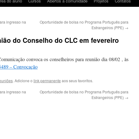
rea do aluno
Cursos
Abertos à comunidade
Projetos
Contatos
para ingresso na
Oportunidade de bolsa no Programa Português para
Estrangeiros (PPE)
→
ião do Conselho do CLC em fevereiro
Comunicação convoca os conselheiros para reunião dia 08/02 , às
5489 – Convocação
euniões
. Adicione o
link permanente
aos seus favoritos.
para ingresso na
Oportunidade de bolsa no Programa Português para
Estrangeiros (PPE)
→