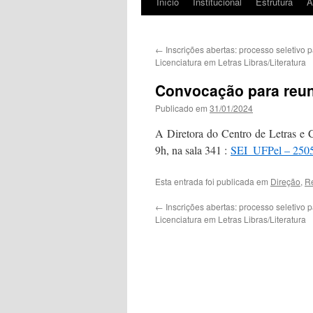
Início
Institucional
Estrutura
Á
←
Inscrições abertas: processo seletivo 
Licenciatura em Letras Libras/Literatura
Convocação para reun
Publicado em
31/01/2024
A Diretora do Centro de Letras e 
9h, na sala 341 :
SEI_UFPel – 250
Esta entrada foi publicada em
Direção
,
R
←
Inscrições abertas: processo seletivo 
Licenciatura em Letras Libras/Literatura