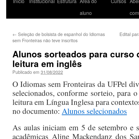
Início
Institucional
Estrutura
Área do
Cursos
Aber
aluno
com
←
Seleção de bolsista de espanhol do Idiomas
Edital pa
sem Fronteiras não teve inscritos
Alunos sorteados para curso 
leitura em inglês
Publicado em
31/08/2022
O Idiomas sem Fronteiras da UFPel divu
selecionados, conforme sorteio, para o
leitura em Língua Inglesa para context
no documento:
Alunos selecionados
As aulas iniciam em 5 de setembro e s
acadêmicas Aline Mackendanz dos San