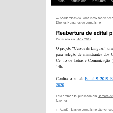
Início
Institucional
Estrutura
Á
←
Acadêmicas do Jornalismo são venced
Direitos Humanos de Jornalismo
Reabertura de edital 
Publicado em
04/12/2019
O projeto “Cursos de Línguas” torna
para seleção de ministrantes dos 
Centro de Letras e Comunicação (C
14h.
Confira o edital:
Edital 9_20
2020
Esta entrada foi publicada em
Câmara de
favoritos.
←
Acadêmicas do Jornalismo são venced