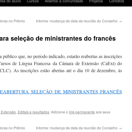
rea do aluno
Cursos
Abertos à comunidade
Projetos
Contatos
oras no Prêmio
Informe: mudança de data da reunião do Conselho
→
para seleção de ministrantes do francês
 público que, no período indicado, estarão reabertas as inscrições
​
Cursos de Língua Francesa
da Câmara de Extensão (CaExt) do
LC). As inscrições estão abertas até o dia 10 de dezembro, às
19 REABERTURA SELEÇÃO DE MINISTRANTES FRANCÊS
 Extensão
,
Editais e resultados
. Adicione o
link permanente
aos seus
oras no Prêmio
Informe: mudança de data da reunião do Conselho
→