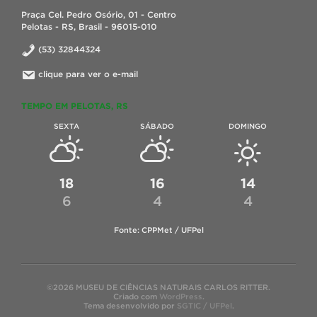
Praça Cel. Pedro Osório, 01 - Centro
Pelotas - RS, Brasil - 96015-010
(53) 32844324
clique para ver o e-mail
TEMPO EM PELOTAS, RS
SEXTA
SÁBADO
DOMINGO
18
16
14
6
4
4
Fonte: CPPMet / UFPel
©2026 MUSEU DE CIÊNCIAS NATURAIS CARLOS RITTER.
Criado com
WordPress
.
Tema desenvolvido por
SGTIC / UFPel
.