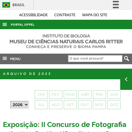
BRASIL
Simplifique!
ACESSIBILIDADE
CONTRASTE
MAPA DO SITE
Comunica BR
PORTAL UFPEL
Participe
ACESSO À INFORMAÇÃO
INSTITUTO DE BIOLOGIA
Acesso à informação
MUSEU DE CIÊNCIAS NATURAIS CARLOS RITTER
AUDITORIA
CONHEÇA E PRESERVE O BIOMA PAMPA
Legislação
COBALTO
Canais
MENU
CONCURSOS
ARQUIVO DE 2023
EDITAIS
INTERNACIONAL
JAN
FEV
MAR
ABR
MAI
JUN
OUVIDORIA
JUL
AGO
SET
OUT
NOV
DEZ
PORTARIAS
TELEFONES
Exposição: II Concurso de Fotografia