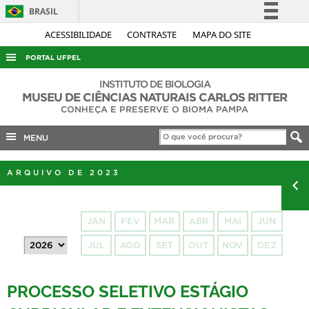
BRASIL
Simplifique!
ACESSIBILIDADE
CONTRASTE
MAPA DO SITE
Comunica BR
PORTAL UFPEL
Participe
ACESSO À INFORMAÇÃO
INSTITUTO DE BIOLOGIA
Acesso à informação
MUSEU DE CIÊNCIAS NATURAIS CARLOS RITTER
AUDITORIA
CONHEÇA E PRESERVE O BIOMA PAMPA
Legislação
COBALTO
Canais
MENU
CONCURSOS
ARQUIVO DE 2023
EDITAIS
INTERNACIONAL
JAN
FEV
MAR
ABR
MAI
JUN
OUVIDORIA
JUL
AGO
SET
OUT
NOV
DEZ
PORTARIAS
TELEFONES
PROCESSO SELETIVO ESTÁGIO